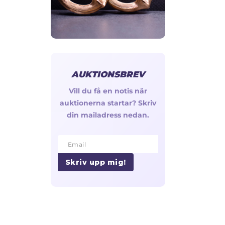
AUKTIONSBREV
Vill du få en notis när
auktionerna startar? Skriv
din mailadress nedan.
Email
Email
Skriv upp mig!