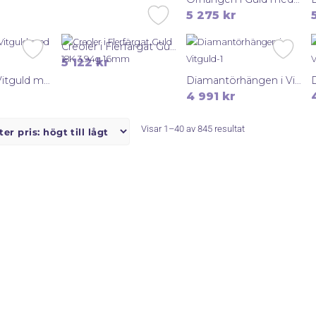
5 275
kr
Creoler i Flerfärgat Guld 18K 3.94g 16mm
5 122
kr
Örhängen i Vitguld med Vita Stenar 18K 4.26g 30mm
Diamantörhängen i Vitguld 18K 3.17g 10mm
4 991
kr
Sorterade
Visar 1–40 av 845 resultat
efter
pris:
högt
till
lågt