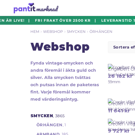
Hoppa
Hoppa
ÄR LIVE! | FRI FRAKT ÖVER 2500 KR | LEVERANSTID 1-
till
till
HEM
WEBSHOP
SMYCKEN
ÖRHÄNGEN
navigering
innehåll
Webshop
Fynda vintage-smycken och
andra föremål i äkta guld och
26 182
kr
silver. Alla smycken tvättas
och putsas innan de paketeras
fint. Varje föremål kommer
med värderingsintyg.
11 641
kr
SMYCKEN
, 3865
ÖRHÄNGEN
, 1
9 727
kr
ARMBAND
, 185