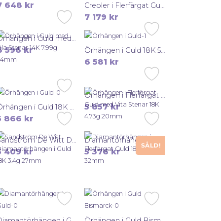
7 648
kr
Creoler i Flerfärgat Guld med Stenar 14K 7.06g 18mm
7 179
kr
Örhängen i Guld med Lila Stenar 14K 7.99g 24mm
6 596
kr
Örhängen i Guld 18K 5.3g 16mm
6 581
kr
Örhängen i Flerfärgat Guld med Vita Stenar 18K 4.73g 20mm
5 857
kr
Örhängen i Guld 18K 4.35g 16mm
5 866
kr
Sandström De Witt Diamantörhängen i Guld 18K 3.4g 27mm
Diamantörhängen i Flerfärgat Guld 18K 3.87g 32mm
SÅLD!
5 409
kr
5 376
kr
Diamantörhängen i Guld 18K 3.67g 27mm
Örhängen i Guld Bismarck 18K 3.13g 30mm