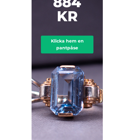
884
KR
Klicka hem en
pantpåse