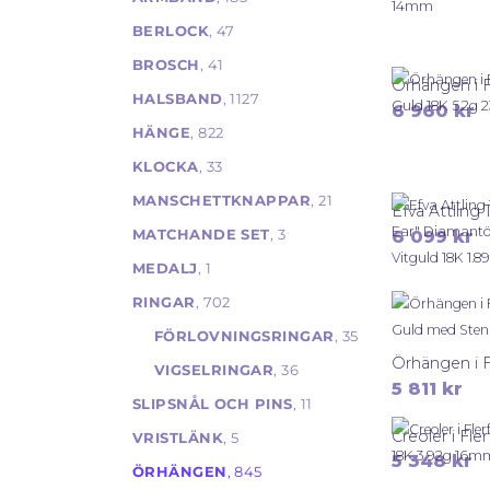
BERLOCK
, 47
BROSCH
, 41
HALSBAND
, 1127
6 960
kr
HÄNGE
, 822
KLOCKA
, 33
MANSCHETTKNAPPAR
, 21
6 099
kr
MATCHANDE SET
, 3
MEDALJ
, 1
RINGAR
, 702
FÖRLOVNINGSRINGAR
, 35
VIGSELRINGAR
, 36
5 811
kr
SLIPSNÅL OCH PINS
, 11
VRISTLÄNK
, 5
5 348
kr
ÖRHÄNGEN
, 845