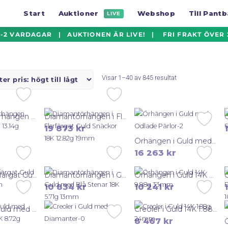
Start
Auktioner
Webshop
Till Pant
LIVE
2 VARDAGAR | AUKTIONEN ÄR LIVE! | FRI FRAKT ÖVER 25
Sorterade
Visar 1–40 av 845 resultat
efter
pris:
högt
Engelbert Örhängen Swirl i Guld 18K 13.14g 59mm
Diamantörhängen i Flerfärgat Guld Snäckor 18K 12.82g 19mm
till
19 873
kr
lågt
Örhängen i Guld med Odlade Pärlor 18K 13.71g 67mm
16 263
kr
Creoler i Flerfärgat Guld 18K 8.54g 15mm
Diamantörhängen i Guld med Blå Stenar 18K 5.71g 13mm
Örhängen i Guld 14K 9.98g 33mm
10 834
kr
10 241
kr
Creoler i Vitguld med Rosa Stenar 14K 8.72g 14mm
Creoler i Guld 14K 1.88g 24mm
8 467
kr