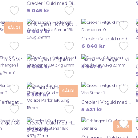
Creoler i Guld med Diamanter 18K 5.76g 13mm
9 045
kr
Örhängen i Flerfärgat Guld 18K 5.2g 23mm
Örhängen i Flerfärgat Guld med Vita Stenar 18K 5.43g 24mm
SÅLD!
6 867
kr
Creoler i Vitguld med Diamanter 18K 4.23g 13mm
6 840
kr
Efva Attling Thin & Stars Ear” Diamantörhängen i Vitguld 18K 1.89g 9mm”
Örhängen i Vitguld med Vita Stenar 18K 3.4g 8mm
Diamantörhängen i Vitguld 18K 4.14g 29mm
6 034
kr
5 947
kr
Diamantörhängen i Flerfärgat Guld med Odlade Pärlor 18K 5.14g 15mm
SÅLD!
5 563
kr
Örhängen i Flerfärgat Guld med Stenar 14K 4.5g 14mm
Creoler i Vitguld med Vita Stenar 18K 3.63g 12mm
5 421
kr
Creoler i Flerfärgat Guld 18K 3.92g 16mm
Creoler i Guld med Flerfärgade Stenar 18K 4.37g 22mm
SÅLD!
5 294
kr
Örhängen i Guld med Stenar 18K 2.83g 9mm