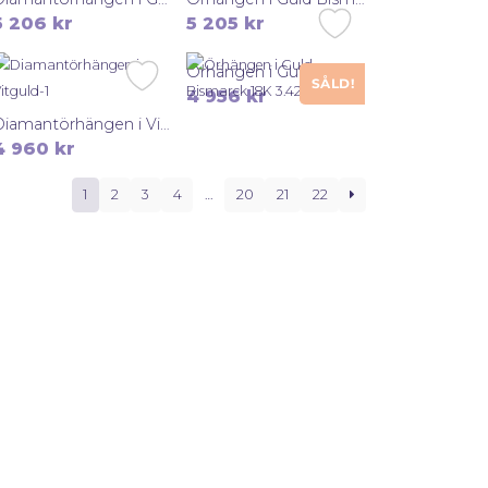
5 206
kr
5 205
kr
Örhängen i Guld Bismarck 18K 3.42g 35mm
SÅLD!
4 956
kr
Diamantörhängen i Vitguld 18K 3.44g 12mm
4 960
kr
1
2
3
4
…
20
21
22