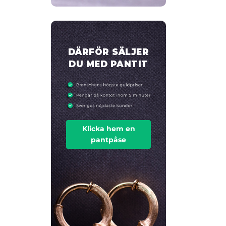
DÄRFÖR SÄLJER
DU MED PANTIT
Klicka hem en
pantpåse