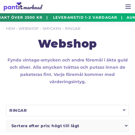
Hoppa
Hoppa
FRAKT ÖVER 2500 KR | LEVERANSTID 1-2 VARDAGAR | AUK
Smycken
Exp
till
till
un
HEM
WEBSHOP
SMYCKEN
RINGAR
navigering
innehåll
ALLA SMYCKEN
Webshop
ARMBAND
Fynda vintage-smycken och andra föremål i äkta guld
och silver. Alla smycken tvättas och putsas innan de
BERLOCKER
paketeras fint. Varje föremål kommer med
värderingsintyg.
BROSCH
HALSBAND
RINGAR
HÄNGE
KLOCKOR