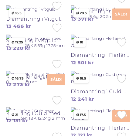
Diamantring i Guld med Safir 18K 9.6g 20.5mm
Ø 16.5
Ø 20.5
SÅLD!
Diamantring i Vitguld 14K 4.47g 16.5mm
13 371
kr
13 466
kr
Solitärring i Vitguld med Diamant 18K 5.63g 17.25mm
Ø 17.25
Ø 18
13 228
kr
Diamantring i Flerfärgat Guld 18K 7.4g 18mm
12 501
kr
Ring i Flerfärgat Guld 18K 8.65g 16.75mm
Ø 16.75
Ø 18.5
SÅLD!
12 273
kr
Diamantring i Guld med Rubin 18K 8.14g 18.5mm
12 241
kr
Klackring i Guld med Grön Sten 18K 12.24g 21mm
Ø 21
Ø 17.5
SÅLD!
12 131
kr
Diamantring i Flerfärgat Guld 18K 7.81g 17.5mm
12 121
kr