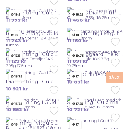
Diamantring i Guld 18K 5.72g 19.5mm
Schalins Diamantring i Guld 18K 7.55g 18.25mm
Ø 19.5
Ø 18.25
11 977
kr
11 466
kr
Ring i Flerfärgat Guld med Vita Stenar 18K 8.56g 18mm
Diamantring i Vitguld 18K 6.45g 18mm
Ø 18
Ø 18
11 243
kr
11 160
kr
Diamantring i Guld med Emaljerade Detaljer 14K 7.95g 17.5mm
Ole Lynggaard The Ring 3 mm i Guld 18K 7.3g 19.75mm
Ø 17.5
Ø 19.75
11 123
kr
11 091
kr
Ring i Guld 18K 6.62g 17mm
Ø 18.75
Ø 17
SÅLD!
Diamantring i Guld 18K 6.66g 18.75mm
10 871
kr
10 921
kr
Mönstrad ring i Guld 18K 7.99g 16.75mm
Solitärring i Guld med Vit Safir 18K 5.74g 17.25mm
Ø 16.75
Ø 17.25
10 852
kr
10 721
kr
Solitärring i Vitguld med Diamanter 18K 6.23g 16mm
Ø 16
Ø 17