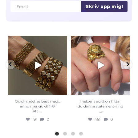
Skriv upp mig!
Email
Email
Guld matchas bäst med...
I helgens auktion hittar
ännu mer guld! ✨💛
du denna statement-ring
...
...
Att
19
0
48
0