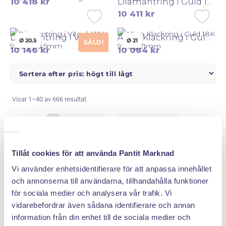
Diamantring i Guld 18K 8.02g 17mm
10 418
kr
10 411
kr
Diamantring i Vitguld 18K 9.88g 20.5mm
Alton Klackring i Guld 18K 9.78g 21mm
Ø 20.5
Ø 21
SÅLD!
10 146
kr
10 084
kr
Sorterade
Visar 1–40 av 666 resultat
efter
1
2
3
4
…
15
16
17
pris:
högt
till
Tillåt cookies för att använda Pantit Marknad
lågt
Vi använder enhetsidentifierare för att anpassa innehållet
och annonserna till användarna, tillhandahålla funktioner
för sociala medier och analysera vår trafik. Vi
vidarebefordrar även sådana identifierare och annan
information från din enhet till de sociala medier och