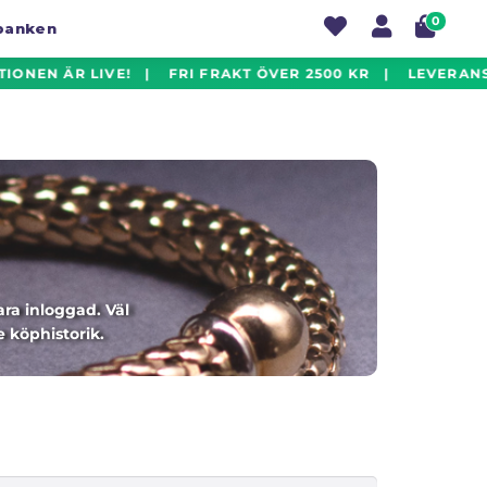
0
tbanken
ONEN ÄR LIVE! | FRI FRAKT ÖVER 2500 KR | LEVERANST
ra inloggad. Väl
 köphistorik.