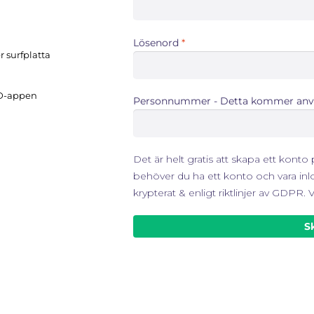
Obligatoriskt
Lösenord
*
r surfplatta
D-appen
Personnummer - Detta kommer anvä
Det är helt gratis att skapa ett konto
behöver du ha ett konto och vara inl
krypterat & enligt riktlinjer av GDPR
S