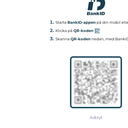
Starta
BankID-appen
på din mobil elle
Klicka på
QR-koden
Skanna
QR-koden
nedan, med BankI
Avbryt