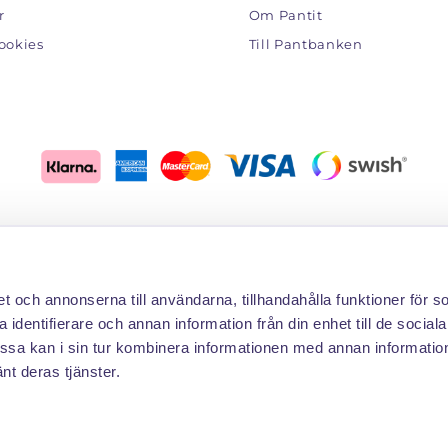
r
Om Pantit
ookies
Till Pantbanken
AUKTIONSBREV
et och annonserna till användarna, tillhandahålla funktioner för s
 du få en notis när auktionerna startar? Skriv din mailadress n
 identifierare och annan information från din enhet till de social
sa kan i sin tur kombinera informationen med annan informatio
Skr
änt deras tjänster.