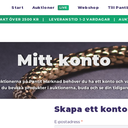
Start
Auktioner
Webshop
Till Pan
LIVE
AKT ÖVER 2500 KR | LEVERANSTID 1-2 VARDAGAR | AUKTI
Mitt konto
auktionerna på Pantit Marknad behöver du ha ett konto och va
 du bevaka produkter i auktionerna, buda och se din tidigare
Skapa ett konto
Obligatoriskt
E-postadress
*