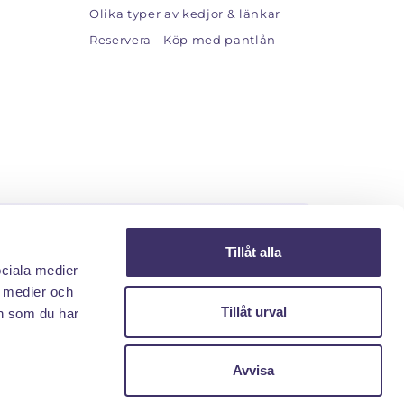
Olika typer av kedjor & länkar
Reservera - Köp med pantlån
Tillåt alla
ociala medier
edan.
a medier och
Tillåt urval
n som du har
iv upp mig!
Avvisa