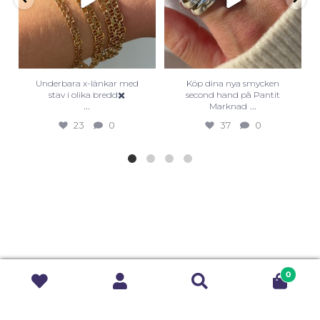
Underbara x-länkar med
Köp dina nya smycken
stav i olika bredd✖️
second hand på Pantit
...
...
Marknad
23
0
37
0
0