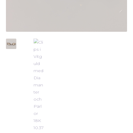
ALLMÄNNA VILLKOR
STORLEKSGUIDE FÖR RINGAR
SÅ FUNGERAR KÖP MED PANTLÅN