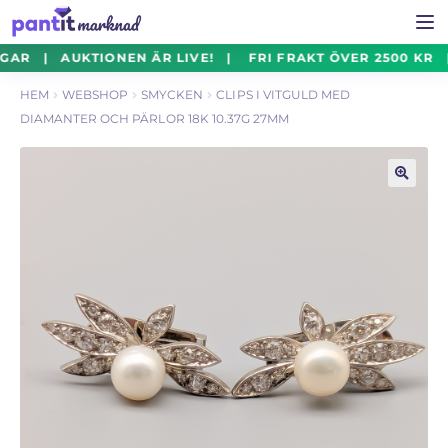
Hoppa
Hoppa
GAR | AUKTIONEN ÄR LIVE! | FRI FRAKT ÖVER 2500 KR 
Smycken
Exp
till
till
un
HEM
WEBSHOP
SMYCKEN
CLIPS I VITGULD MED
navigering
innehåll
DIAMANTER OCH PÄRLOR 18K 10.37G 27MM
Silverföremål
Exp
un
Mynt
Exp
🔍
un
Parti
Exp
un
Auktioner Online
LIVE
Mitt Konto
Vill du sälja? – Till Pantbanken