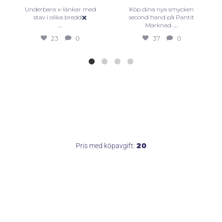
Underbara x-länkar med
Köp dina nya smycken
stav i olika bredd✖️
second hand på Pantit
...
...
Marknad
23
0
37
0
20
Pris med köpavgift: