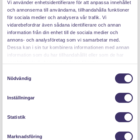
Vi använder enhetsidentifierare för att anpassa innehållet
PANTIT SVERIGE AB
och annonserna till användarna, tillhandahålla funktioner
för sociala medier och analysera vår trafik. Vi
Org.nr: 559222 - 1260
vidarebefordrar även sådana identifierare och annan
Tel:
08 - 520 275 02
information från din enhet till de sociala medier och
Epost :
info@pantit.se
annons- och analysföretag som vi samarbetar med.
Telefontider: Mån - Fre, 09:00 - 17:00
Dessa kan i sin tur kombinera informationen med annan
information som du har tillhandahållit eller som de har
samlat in när du har använt deras tjänster.
KUNDSERVICE
S
Nödvändig
a
Allmänna Villkor
m
Kontakta oss
t
Inställningar
Returer
y
Mina cookies
c
k
Statistik
e
MENY
s
Marknadsföring
v