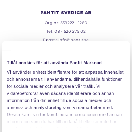
STORLEKSGUIDE FÖR RINGAR
SÅ FUNGERAR KÖP MED PANTLÅN
PANTIT SVERIGE AB
Org.nr: 559222 - 1260
Tel:
08 - 520 275 02
Epost :
info@pantit.se
Telefontider: Mån - Fre, 09:00 - 17:00
Tillåt cookies för att använda Pantit Marknad
KUNDSERVICE
Vi använder enhetsidentifierare för att anpassa innehållet
och annonserna till användarna, tillhandahålla funktioner
Allmänna Villkor
för sociala medier och analysera vår trafik. Vi
Kontakta oss
vidarebefordrar även sådana identifierare och annan
Returer
information från din enhet till de sociala medier och
Mina cookies
annons- och analysföretag som vi samarbetar med.
Dessa kan i sin tur kombinera informationen med annan
information som du har tillhandahållit eller som de har
samlat in när du har använt deras tjänster.
MENY