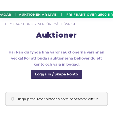
un
Silverföremål
Exp
Hoppa
Hoppa
RDAGAR | AUKTIONEN ÄR LIVE! | FRI FRAKT ÖVER 2500 K
un
till
till
HEM
AUKTION
SILVERFÖREMÅL
ÖVRIGT
navigering
innehåll
Mynt
Exp
Auktioner
un
Parti
Exp
un
Här kan du fynda fina varor i auktionerna varannan
vecka! För att buda i auktionerna behöver du ett
Auktioner Online
LIVE
konto och vara inloggad.
Logga in / Skapa konto
Mitt Konto
Vill du sälja? – Till Pantbanken
Inga produkter hittades som motsvarar ditt val.
ALLMÄNNA VILLKOR