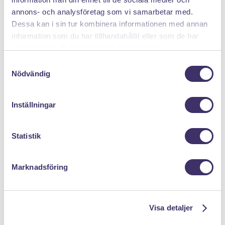
annons- och analysföretag som vi samarbetar med.
Dessa kan i sin tur kombinera informationen med annan
information som du har tillhandahållit eller som de har
samlat in när du har använt deras tjänster.
S
Nödvändig
a
m
t
Inställningar
DÄRFÖR SÄLJER DU MED PANTIT
y
c
k
Statistik
e
s
Marknadsföring
v
a
l
Klicka hem en pantpåse
Visa detaljer