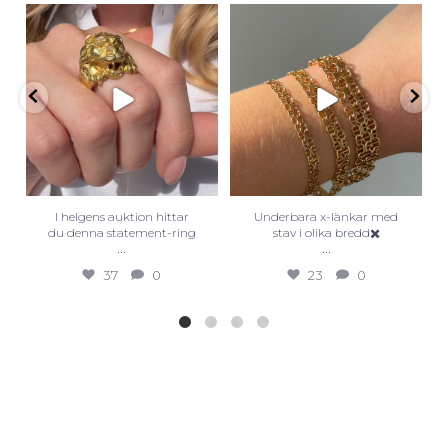
I helgens auktion hittar
Underbara x-länkar med
du denna statement-ring
stav i olika bredd✖️
...
...
37
0
23
0