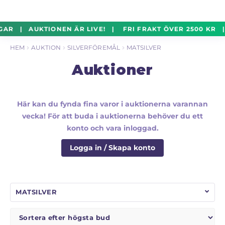
un
Silverföremål
Exp
Hoppa
Hoppa
GAR | AUKTIONEN ÄR LIVE! | FRI FRAKT ÖVER 2500 KR 
un
till
till
HEM
AUKTION
SILVERFÖREMÅL
MATSILVER
navigering
innehåll
Mynt
Exp
Auktioner
un
Parti
Exp
un
Här kan du fynda fina varor i auktionerna varannan
vecka! För att buda i auktionerna behöver du ett
Auktioner Online
LIVE
konto och vara inloggad.
Logga in / Skapa konto
Mitt Konto
Vill du sälja? – Till Pantbanken
MATSILVER
ALLMÄNNA VILLKOR