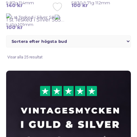
140
kr
100
kr
1 st Tesked i Silver S830 9.41g 101mm
100
kr
Sortera
Visar alla 25 resultat
efter
senaste