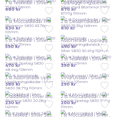
7 st Teskedar i Silver S830 75.64g 116mm
Uppläggningsbestick i Silver med Blommor S830 67.97g 199mm
680
kr
670
kr
7 st Moccaskedar med Blommor S830 63.76g 101mm
2 st Dessertskedar i Silver S830 55.36g 145mm
630
kr
610
kr
5 st Teskedar i Silver S830 64.42g 119mm
Assorterade Uppläggningsbestick i Silver S830 50.49g 152mm
590
kr
490
kr
3 st Teskedar i Silver Svensk Spetsig S830 48.44g 126mm
3 st Teskedar i Silver S830 43.02g 121mm
470
kr
390
kr
3 st Assorterade Upplägningsskedar i Silver S830 38.77g 110mm
Vindruvssax i Silver S830 32.04g 129mm
380
kr
290
kr
Gräddsked i Silver Blomma S830 20.28g 141mm
2 st Moccaskedar i Silver Svensk Spetsig S830 19.8g 111mm
230
kr
200
kr
1 st tesked i Silver S830 9.87g 114mm
1 st Moccasked i Silver S830 9.71g 112mm