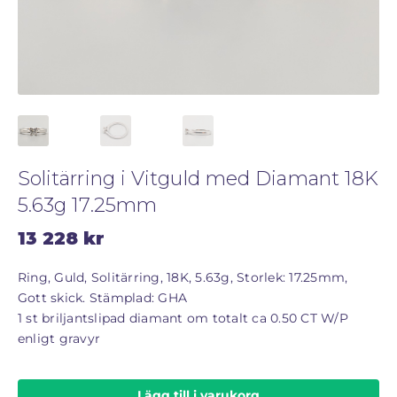
STORLEKSGUIDE FÖR RINGAR
SÅ FUNGERAR KÖP MED PANTLÅN
Solitärring i Vitguld med Diamant 18K
5.63g 17.25mm
13 228
kr
Ring, Guld, Solitärring, 18K, 5.63g, Storlek: 17.25mm,
Gott skick. Stämplad: GHA
1 st briljantslipad diamant om totalt ca 0.50 CT W/P
enligt gravyr
Lägg till i varukorg