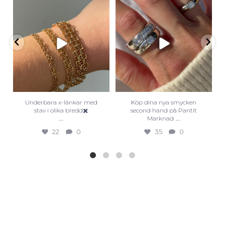
Underbara x-länkar med
Köp dina nya smycken
stav i olika bredd✖️
second hand på Pantit
...
...
Marknad
22
0
35
0