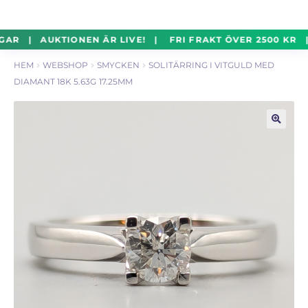
un
Silverföremål
Exp
Hoppa
Hoppa
GAR | AUKTIONEN ÄR LIVE! | FRI FRAKT ÖVER 2500 KR 
un
till
till
HEM
WEBSHOP
SMYCKEN
SOLITÄRRING I VITGULD MED
navigering
innehåll
Mynt
Exp
DIAMANT 18K 5.63G 17.25MM
un
Parti
Exp
un
🔍
Auktioner Online
LIVE
Mitt Konto
Vill du sälja? – Till Pantbanken
ALLMÄNNA VILLKOR