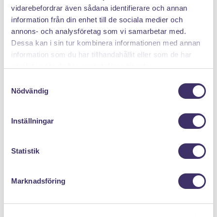
vidarebefordrar även sådana identifierare och annan
information från din enhet till de sociala medier och
annons- och analysföretag som vi samarbetar med.
Dessa kan i sin tur kombinera informationen med annan
information som du har tillhandahållit eller som de har
DÄRFÖR SÄLJER DU MED PANTIT
samlat in när du har använt deras tjänster.
S
Nödvändig
a
m
t
Inställningar
y
c
Klicka hem en pantpåse
k
Statistik
e
s
Marknadsföring
v
a
l