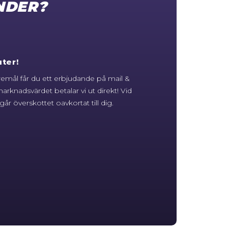
NDER?
ter!
öremål får du ett erbjudande på mail &
arknadsvärdet betalar vi ut direkt! Vid
år överskottet oavkortat till dig.