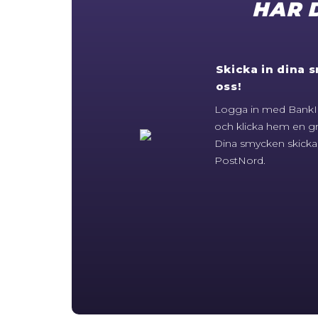
HAR 
Skicka in dina s
oss!
Logga in med BankID
och klicka hem en gr
Dina smycken skicka
PostNord.