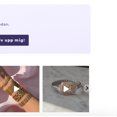
edan.
iv upp mig!