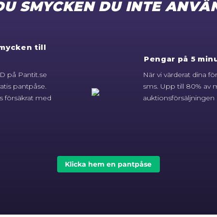
DU SMYCKEN DU INTE ANVÄ
mycken till
Pengar på 5 minu
 på Pantit.se
När vi värderat dina f
atis pantpåse.
sms. Upp till 80% av m
s försäkrat med
auktionsförsäljningen g
Klicka hem en pantpåse