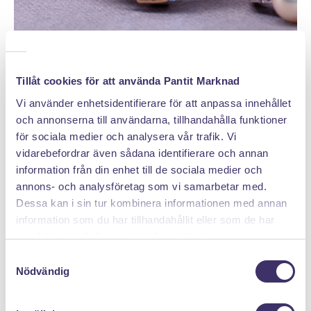
Tillåt cookies för att använda Pantit Marknad
Vi använder enhetsidentifierare för att anpassa innehållet
och annonserna till användarna, tillhandahålla funktioner
DÄRFÖR SÄLJER DU MED PANTIT
för sociala medier och analysera vår trafik. Vi
vidarebefordrar även sådana identifierare och annan
information från din enhet till de sociala medier och
Klicka hem en pantpåse
annons- och analysföretag som vi samarbetar med.
Dessa kan i sin tur kombinera informationen med annan
information som du har tillhandahållit eller som de har
samlat in när du har använt deras tjänster.
S
Nödvändig
a
m
t