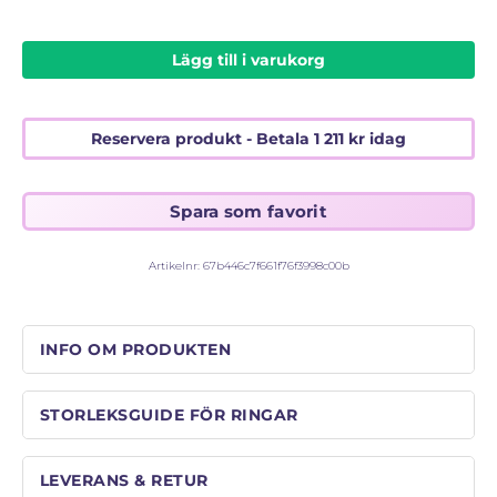
STORLEKSGUIDE FÖR RINGAR
SÅ FUNGERAR KÖP MED PANTLÅN
Lägg till i varukorg
Reservera produkt - Betala
1 211
kr
idag
Artikelnr:
67b446c7f661f76f3998c00b
INFO OM PRODUKTEN
STORLEKSGUIDE FÖR RINGAR
LEVERANS & RETUR