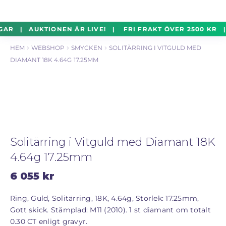
un
Silverföremål
Exp
Hoppa
Hoppa
GAR | AUKTIONEN ÄR LIVE! | FRI FRAKT ÖVER 2500 KR 
un
till
till
HEM
WEBSHOP
SMYCKEN
SOLITÄRRING I VITGULD MED
navigering
innehåll
Mynt
Exp
DIAMANT 18K 4.64G 17.25MM
un
Parti
Exp
un
Auktioner Online
LIVE
Solitärring i Vitguld med Diamant 18K
Mitt Konto
4.64g 17.25mm
6 055
kr
Vill du sälja? – Till Pantbanken
Ring, Guld, Solitärring, 18K, 4.64g, Storlek: 17.25mm,
Gott skick. Stämplad: M11 (2010). 1 st diamant om totalt
ALLMÄNNA VILLKOR
0.30 CT enligt gravyr.