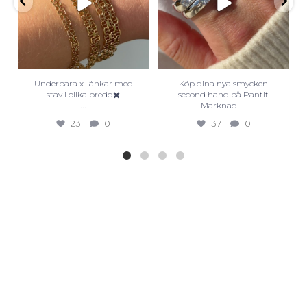
Underbara x-länkar med
Köp dina nya smycken
stav i olika bredd✖️
second hand på Pantit
...
...
Marknad
23
0
37
0