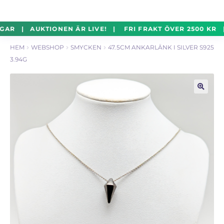
un
Silverföremål
Exp
Hoppa
Hoppa
GAR | AUKTIONEN ÄR LIVE! | FRI FRAKT ÖVER 2500 KR 
un
till
till
HEM
WEBSHOP
SMYCKEN
47.5CM ANKARLÄNK I SILVER S925
navigering
innehåll
Mynt
Exp
3.94G
un
Parti
Exp
un
🔍
Auktioner Online
LIVE
Mitt Konto
Vill du sälja? – Till Pantbanken
ALLMÄNNA VILLKOR