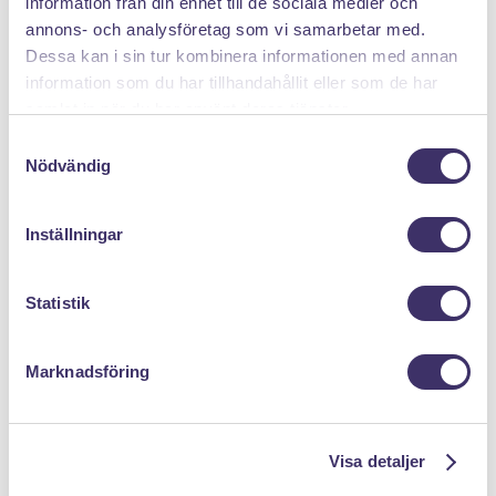
information från din enhet till de sociala medier och
annons- och analysföretag som vi samarbetar med.
DÄRFÖR SÄLJER DU MED PANTIT
Dessa kan i sin tur kombinera informationen med annan
information som du har tillhandahållit eller som de har
samlat in när du har använt deras tjänster.
S
Nödvändig
a
m
t
Inställningar
y
Klicka hem en pantpåse
c
k
Statistik
e
s
Marknadsföring
v
a
l
Visa detaljer