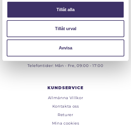
Tillåt alla
Tillåt urval
PANTIT SVERIGE AB
Org.nr: 559222 - 1260
Avvisa
Tel:
08 - 520 275 02
Epost :
info@pantit.se
Telefontider: Mån - Fre, 09:00 - 17:00
KUNDSERVICE
Allmänna Villkor
Kontakta oss
Returer
Mina cookies