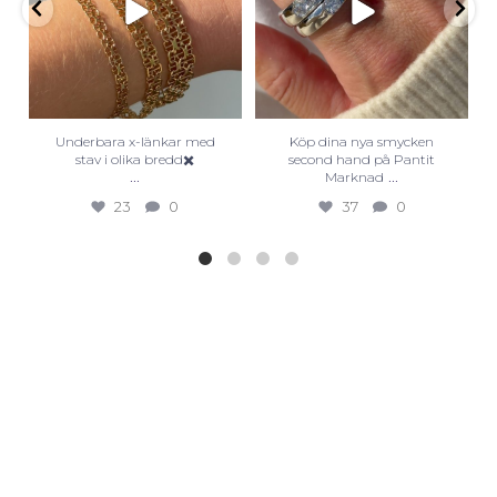
Underbara x-länkar med
Köp dina nya smycken
stav i olika bredd✖️
second hand på Pantit
...
...
Marknad
23
0
37
0