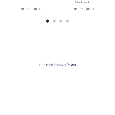
...
...
Marknad
23
0
37
0
20
Pris med köpavgift: