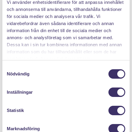
Vi använder enhetsidentifierare för att anpassa innehållet
PANTIT SVERIGE AB
och annonserna till användarna, tillhandahålla funktioner
för sociala medier och analysera vår trafik. Vi
Org.nr: 559222 - 1260
vidarebefordrar även sådana identifierare och annan
Tel:
08 - 520 275 02
information från din enhet till de sociala medier och
Epost :
info@pantit.se
annons- och analysföretag som vi samarbetar med.
Telefontider: Mån - Fre, 09:00 - 17:00
Dessa kan i sin tur kombinera informationen med annan
information som du har tillhandahållit eller som de har
samlat in när du har använt deras tjänster.
KUNDSERVICE
S
Nödvändig
a
Allmänna Villkor
m
Kontakta oss
t
Inställningar
Returer
y
Mina cookies
c
k
Statistik
e
MENY
s
Marknadsföring
v