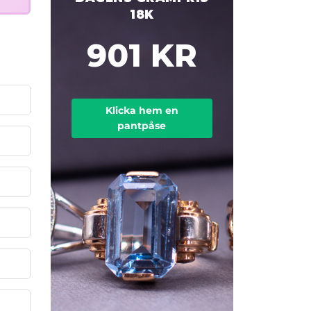
18K
901 KR
Klicka hem en
pantpåse