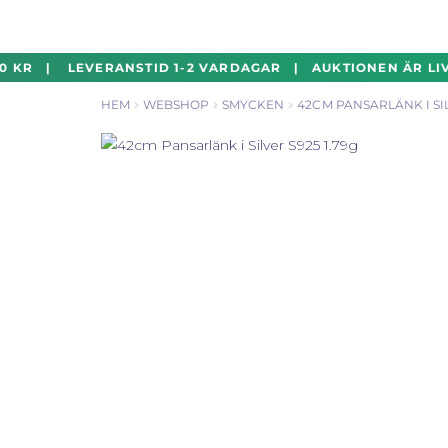
Hoppa
Hoppa
 KR | LEVERANSTID 1-2 VARDAGAR | AUKTIONEN ÄR LIVE
till
till
HEM
WEBSHOP
SMYCKEN
42CM PANSARLÄNK I SIL
navigering
innehåll