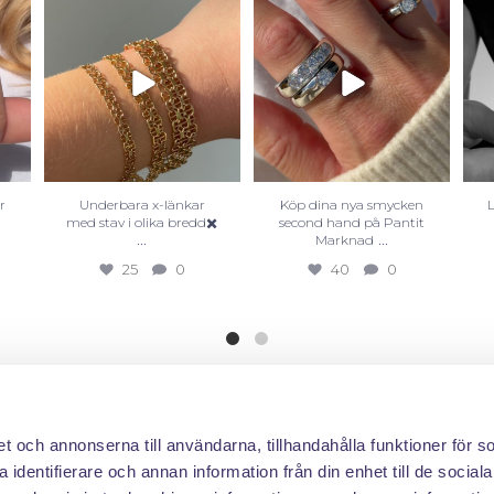
r
Underbara x-länkar
Köp dina nya smycken
-
med stav i olika bredd✖️
second hand på Pantit
...
...
Marknad
25
0
40
0
et och annonserna till användarna, tillhandahålla funktioner för s
 identifierare och annan information från din enhet till de social