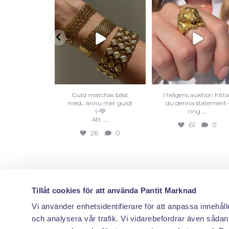
Guld matchas bäst
I helgens auktion hitta
med... ännu mer guld!
du denna statement
...
✨💛
ring
...
Att
61
0
26
0
Tillåt cookies för att använda Pantit Marknad
Vi använder enhetsidentifierare för att anpassa innehåll
och analysera vår trafik. Vi vidarebefordrar även sådana