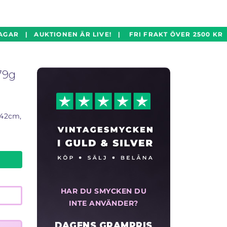
GAR | AUKTIONEN ÄR LIVE! | FRI FRAKT ÖVER 2500 KR 
79g
 42cm,
HAR DU SMYCKEN DU
INTE ANVÄNDER?
DAGENS GRAMPRIS