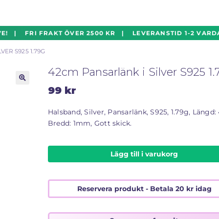
! | FRI FRAKT ÖVER 2500 KR | LEVERANSTID 1-2 VARDA
VER S925 1.79G
42cm Pansarlänk i Silver S925 1.
99
kr
🔍
Halsband, Silver, Pansarlänk, S925, 1.79g, Längd:
Bredd: 1mm, Gott skick.
Lägg till i varukorg
Reservera produkt - Betala
20
kr
idag