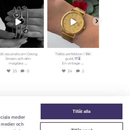
Låt oss prata om Georg
Tidlös perfektion i 18K
Att blanda o
Jensen och den
guld. 💛⏳
är det 
...
...
magiska
En vintage
snygga
25
0
24
2
32
Tillåt alla
ociala medier
a medier och