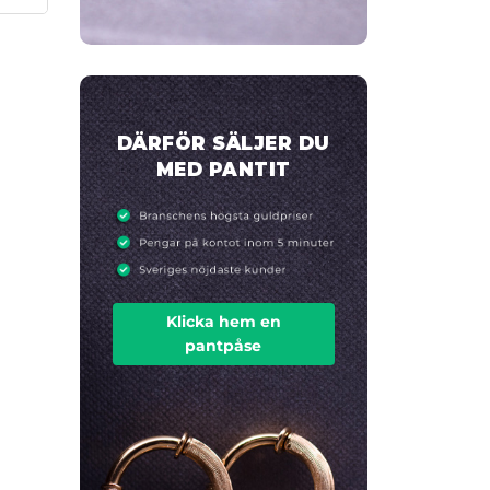
DÄRFÖR SÄLJER DU
MED PANTIT
Klicka hem en
pantpåse