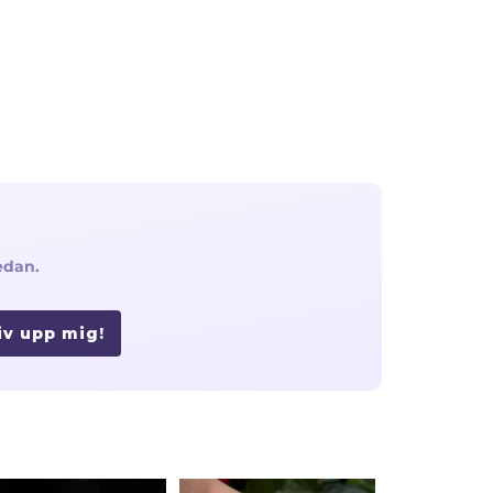
edan.
iv upp mig!