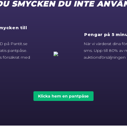
DU SMYCKEN DU INTE ANVÄ
mycken till
Pengar på 5 minu
 på Pantit.se
När vi värderat dina f
atis pantpåse.
sms. Upp till 80% av m
s försäkrat med
auktionsförsäljningen g
Klicka hem en pantpåse