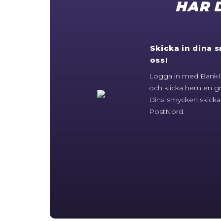
HAR 
Skicka in dina s
oss!
Logga in med BankID
och klicka hem en gr
Dina smycken skicka
PostNord.