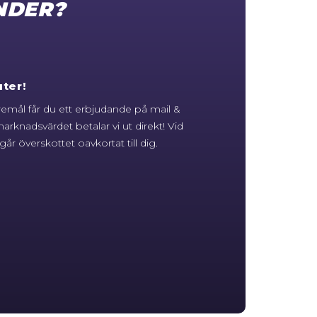
NDER?
ter!
öremål får du ett erbjudande på mail &
arknadsvärdet betalar vi ut direkt! Vid
år överskottet oavkortat till dig.