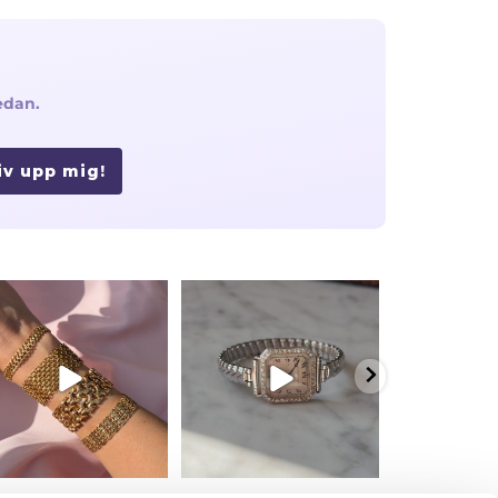
edan.
iv upp mig!