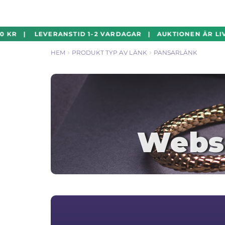
Hoppa
Hoppa
0 KR | LEVERANSTID 1-2 VARDAGAR | AUKTIONEN ÄR LIV
till
till
HEM
PRODUKT TYP AV LÄNK
PANSARLÄNK
navigering
innehåll
Webs