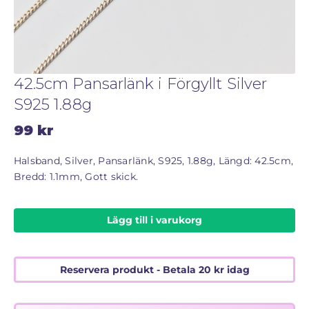
STORLEKSGUIDE FÖR RINGAR
SÅ FUNGERAR KÖP MED PANTLÅN
42.5cm Pansarlänk i Förgyllt Silver
S925 1.88g
99
kr
Halsband, Silver, Pansarlänk, S925, 1.88g, Längd: 42.5cm,
Bredd: 1.1mm, Gott skick.
Lägg till i varukorg
Reservera produkt - Betala
20
kr
idag