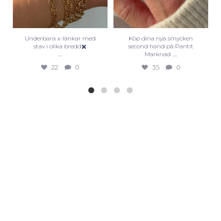
Underbara x-länkar med
Köp dina nya smycken
stav i olika bredd✖️
second hand på Pantit
...
...
Marknad
22
0
35
0