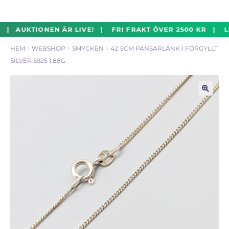
un
Silverföremål
Exp
Hoppa
Hoppa
 | AUKTIONEN ÄR LIVE! | FRI FRAKT ÖVER 2500 KR | LE
un
till
till
HEM
WEBSHOP
SMYCKEN
42.5CM PANSARLÄNK I FÖRGYLLT
navigering
innehåll
Mynt
Exp
SILVER S925 1.88G
un
Parti
Exp
un
🔍
Auktioner Online
LIVE
Mitt Konto
Vill du sälja? – Till Pantbanken
ALLMÄNNA VILLKOR