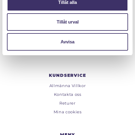
Tillåt alla
PANTIT SVERIGE AB
Tillåt urval
Org.nr: 559222 - 1260
Tel:
08 - 520 275 02
Avvisa
Epost :
info@pantit.se
Telefontider: Mån - Fre, 09:00 - 17:00
KUNDSERVICE
Allmänna Villkor
Kontakta oss
Returer
Mina cookies
MENY