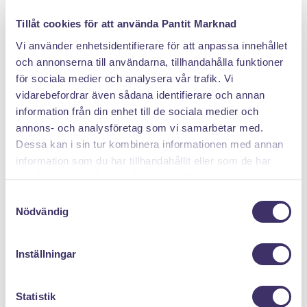
DÄRFÖR SÄLJER DU MED PANTIT
Tillåt cookies för att använda Pantit Marknad
Vi använder enhetsidentifierare för att anpassa innehållet
och annonserna till användarna, tillhandahålla funktioner
för sociala medier och analysera vår trafik. Vi
vidarebefordrar även sådana identifierare och annan
information från din enhet till de sociala medier och
annons- och analysföretag som vi samarbetar med.
Dessa kan i sin tur kombinera informationen med annan
Klicka hem en pantpåse
information som du har tillhandahållit eller som de har
samlat in när du har använt deras tjänster.
S
Nödvändig
a
m
t
Inställningar
y
c
k
Statistik