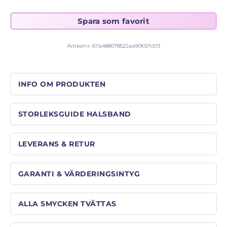
STORLEKSGUIDE FÖR RINGAR
SÅ FUNGERAR KÖP MED PANTLÅN
Artikelnr:
67b488078522aa90fc57c513
INFO OM PRODUKTEN
STORLEKSGUIDE HALSBAND
LEVERANS & RETUR
GARANTI & VÄRDERINGSINTYG
ALLA SMYCKEN TVÄTTAS