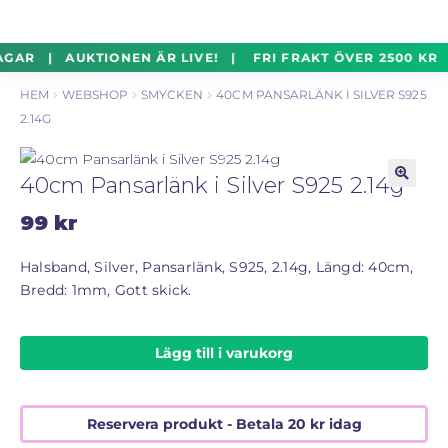
un
Silverföremål
Exp
Hoppa
Hoppa
AGAR | AUKTIONEN ÄR LIVE! | FRI FRAKT ÖVER 2500 KR 
un
till
till
HEM
WEBSHOP
SMYCKEN
40CM PANSARLÄNK I SILVER S925
navigering
innehåll
Mynt
Exp
2.14G
un
Parti
Exp
40cm Pansarlänk i Silver S925 2.14g
un
🔍
99
kr
Auktioner Online
LIVE
Halsband, Silver, Pansarlänk, S925, 2.14g, Längd: 40cm,
Bredd: 1mm, Gott skick.
Mitt Konto
Lägg till i varukorg
Vill du sälja? – Till Pantbanken
ALLMÄNNA VILLKOR
Reservera produkt - Betala
20
kr
idag