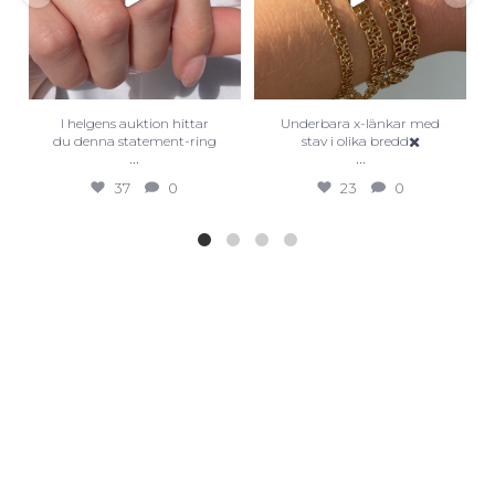
I helgens auktion hittar
Underbara x-länkar med
du denna statement-ring
stav i olika bredd✖️
...
...
37
0
23
0