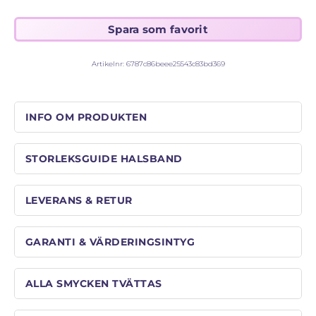
STORLEKSGUIDE FÖR RINGAR
SÅ FUNGERAR KÖP MED PANTLÅN
Artikelnr:
6787c86beee25543c83bd369
INFO OM PRODUKTEN
STORLEKSGUIDE HALSBAND
LEVERANS & RETUR
GARANTI & VÄRDERINGSINTYG
ALLA SMYCKEN TVÄTTAS