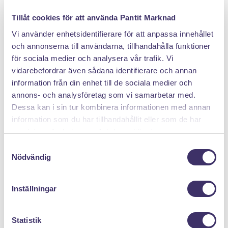
DÄRFÖR SÄLJER DU MED PANTIT
Tillåt cookies för att använda Pantit Marknad
Vi använder enhetsidentifierare för att anpassa innehållet
och annonserna till användarna, tillhandahålla funktioner
för sociala medier och analysera vår trafik. Vi
vidarebefordrar även sådana identifierare och annan
information från din enhet till de sociala medier och
annons- och analysföretag som vi samarbetar med.
Dessa kan i sin tur kombinera informationen med annan
Klicka hem en pantpåse
information som du har tillhandahållit eller som de har
samlat in när du har använt deras tjänster.
S
Nödvändig
a
m
t
Inställningar
y
c
k
Statistik