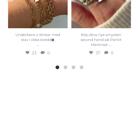
Underbara x-länkar med
Köp dina nya smycken
stav i olika bredd✖️
second hand på Pantit
...
...
Marknad
23
0
37
0