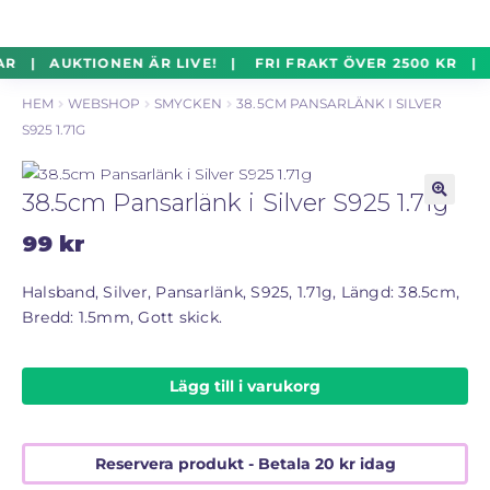
un
Silverföremål
Exp
Hoppa
Hoppa
AR | AUKTIONEN ÄR LIVE! | FRI FRAKT ÖVER 2500 KR | 
un
till
till
HEM
WEBSHOP
SMYCKEN
38.5CM PANSARLÄNK I SILVER
navigering
innehåll
Mynt
Exp
S925 1.71G
un
Parti
Exp
38.5cm Pansarlänk i Silver S925 1.71g
un
🔍
99
kr
Auktioner Online
LIVE
Halsband, Silver, Pansarlänk, S925, 1.71g, Längd: 38.5cm,
Bredd: 1.5mm, Gott skick.
Mitt Konto
Lägg till i varukorg
Vill du sälja? – Till Pantbanken
ALLMÄNNA VILLKOR
Reservera produkt - Betala
20
kr
idag