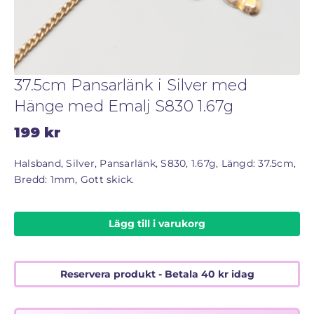
STORLEKSGUIDE FÖR RINGAR
SÅ FUNGERAR KÖP MED PANTLÅN
37.5cm Pansarlänk i Silver med
Hänge med Emalj S830 1.67g
199
kr
Halsband, Silver, Pansarlänk, S830, 1.67g, Längd: 37.5cm,
Bredd: 1mm, Gott skick.
Lägg till i varukorg
Reservera produkt - Betala
40
kr
idag