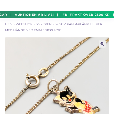
un
Silverföremål
Exp
Hoppa
Hoppa
GAR | AUKTIONEN ÄR LIVE! | FRI FRAKT ÖVER 2500 KR 
un
till
till
HEM
WEBSHOP
SMYCKEN
37.5CM PANSARLÄNK I SILVER
navigering
innehåll
Mynt
Exp
MED HÄNGE MED EMALJ S830 1.67G
un
Parti
Exp
un
🔍
Auktioner Online
LIVE
Mitt Konto
Vill du sälja? – Till Pantbanken
ALLMÄNNA VILLKOR