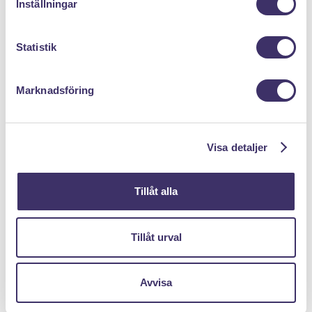
Inställningar
y
c
k
Statistik
e
s
Marknadsföring
v
a
Klicka hem en pantpåse
l
Visa detaljer
Tillåt alla
Tillåt urval
Avvisa