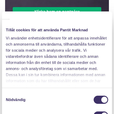
Klicka hem en pantpåse
Tillåt cookies för att använda Pantit Marknad
Vi använder enhetsidentifierare för att anpassa innehållet
och annonserna till användarna, tillhandahålla funktioner
för sociala medier och analysera vår trafik. Vi
vidarebefordrar även sådana identifierare och annan
information från din enhet till de sociala medier och
annons- och analysföretag som vi samarbetar med.
Dessa kan i sin tur kombinera informationen med annan
information som du har tillhandahållit eller som de har
samlat in när du har använt deras tjänster.
S
Nödvändig
a
m
DÄRFÖR SÄLJER DU MED PANTIT
t