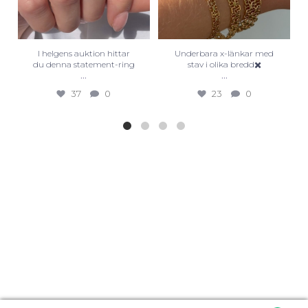
I helgens auktion hittar
Underbara x-länkar med
du denna statement-ring
stav i olika bredd✖️
...
...
37
0
23
0