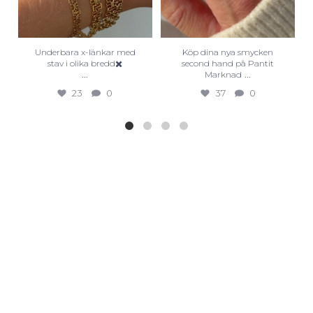
Underbara x-länkar med
Köp dina nya smycken
stav i olika bredd✖️
second hand på Pantit
...
...
Marknad
23
0
37
0