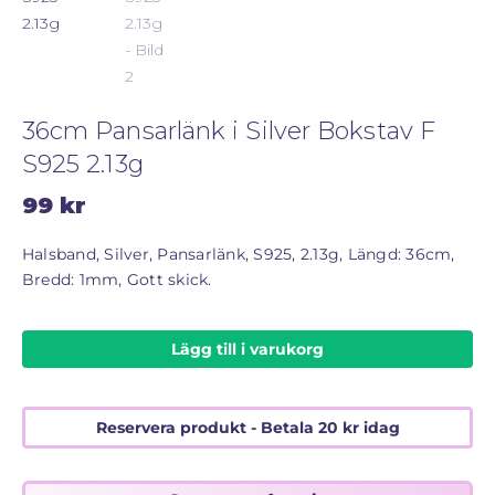
STORLEKSGUIDE FÖR RINGAR
SÅ FUNGERAR KÖP MED PANTLÅN
36cm Pansarlänk i Silver Bokstav F
S925 2.13g
99
kr
Halsband, Silver, Pansarlänk, S925, 2.13g, Längd: 36cm,
Bredd: 1mm, Gott skick.
Lägg till i varukorg
Reservera produkt - Betala
20
kr
idag