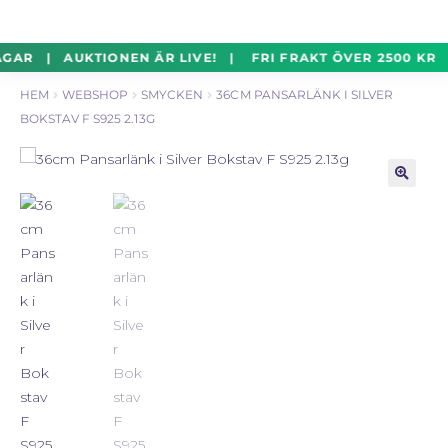
un
Silverföremål
Exp
Hoppa
Hoppa
GAR | AUKTIONEN ÄR LIVE! | FRI FRAKT ÖVER 2500 KR 
un
till
till
HEM
WEBSHOP
SMYCKEN
36CM PANSARLÄNK I SILVER
navigering
innehåll
Mynt
Exp
BOKSTAV F S925 2.13G
un
Parti
Exp
un
🔍
Auktioner Online
LIVE
Mitt Konto
Vill du sälja? – Till Pantbanken
ALLMÄNNA VILLKOR