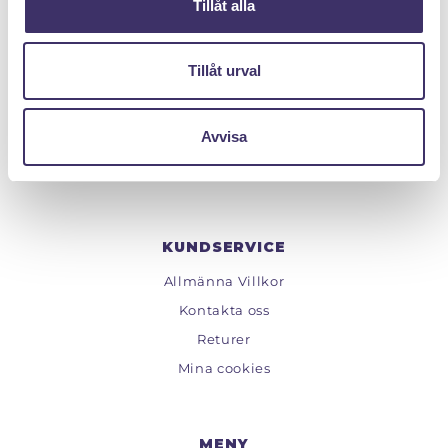
Tillåt alla
PANTIT SVERIGE AB
Tillåt urval
Org.nr: 559222 - 1260
Tel:
08 - 520 275 02
Avvisa
Epost :
info@pantit.se
Telefontider: Mån - Fre, 09:00 - 17:00
KUNDSERVICE
Allmänna Villkor
Kontakta oss
Returer
Mina cookies
MENY