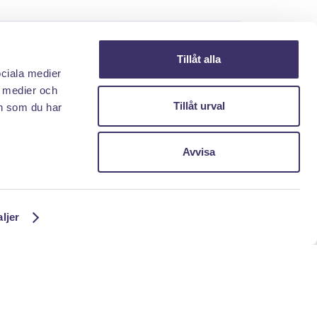
Tillåt alla
ociala medier
edan.
a medier och
Tillåt urval
n som du har
iv upp mig!
Avvisa
aljer