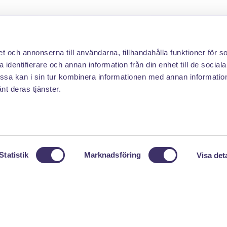
AUKTIONSBREV
et och annonserna till användarna, tillhandahålla funktioner för s
 du få en notis när auktionerna startar? Skriv din mailadress n
 identifierare och annan information från din enhet till de social
sa kan i sin tur kombinera informationen med annan informatio
Skr
änt deras tjänster.
Statistik
Marknadsföring
Visa det