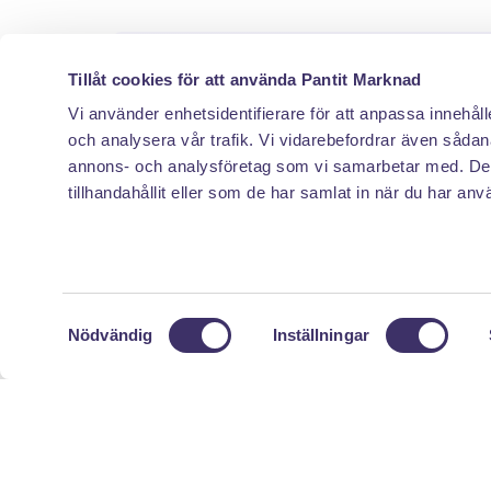
Tillåt cookies för att använda Pantit Marknad
Vi använder enhetsidentifierare för att anpassa innehåll
Vill
och analysera vår trafik. Vi vidarebefordrar även sådana
annons- och analysföretag som vi samarbetar med. Des
Email
tillhandahållit eller som de har samlat in när du har anv
Email
S
Nödvändig
Inställningar
a
m
t
y
c
k