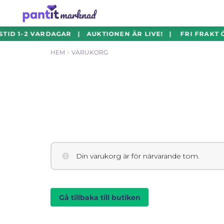
Hoppa
Hoppa
TID 1-2 VARDAGAR | AUKTIONEN ÄR LIVE! | FRI FRAKT 
till
till
HEM
VARUKORG
navigering
innehåll
Din varukorg är för närvarande tom.
Gå tillbaka till butiken