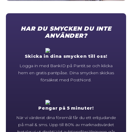
STORLEKSGUIDE FÖR RINGAR
SÅ FUNGERAR KÖP MED PANTLÅN
HAR DU SMYCKEN DU INTE
ANVÄNDER?
Skicka in dina smycken till oss!
Logga in med BankID på Pantit.se och klicka
hem en gratis pantpåse. Dina smycken skickas
försäkrat med PostNord.
Pengar på 5 minuter!
När vi värderat dina föremål får du ett erbjudande
på mail & sms. Upp till 80% av marknadsvärdet
betalar vi ut direkt! Vid auktionsförsäljningen går