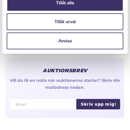
Tillåt alla
Olika typer av kedjor & länkar
Reservera - Köp med pantlån
Tillåt urval
Avvisa
AUKTIONSBREV
Vill du få en notis när auktionerna startar? Skriv din
mailadress nedan.
Skriv upp mig!
Email
Email