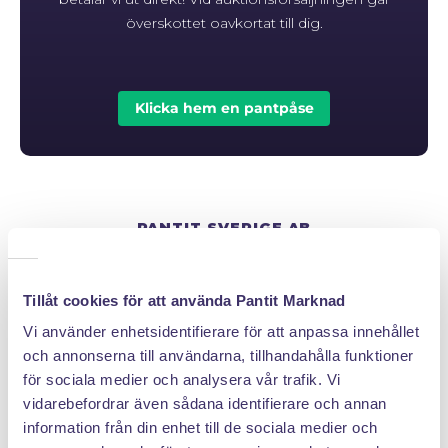
överskottet oavkortat till dig.
Klicka hem en pantpåse
PANTIT SVERIGE AB
Org.nr: 559222 - 1260
Tel:
08 - 520 275 02
Tillåt cookies för att använda Pantit Marknad
Epost :
info@pantit.se
Vi använder enhetsidentifierare för att anpassa innehållet
Telefontider: Mån - Fre, 09:00 - 17:00
och annonserna till användarna, tillhandahålla funktioner
för sociala medier och analysera vår trafik. Vi
vidarebefordrar även sådana identifierare och annan
KUNDSERVICE
information från din enhet till de sociala medier och