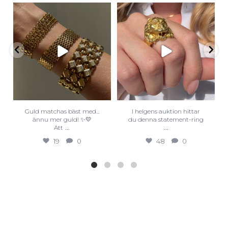
Guld matchas bäst med...
I helgens auktion hittar
ännu mer guld! ✨💛
du denna statement-ring
...
...
Att
19
0
48
0