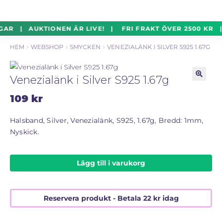
un
Silverföremål
Exp
Hoppa
Hoppa
GAR | AUKTIONEN ÄR LIVE! | FRI FRAKT ÖVER 2500 KR 
un
till
till
HEM
WEBSHOP
SMYCKEN
VENEZIALÄNK I SILVER S925 1.67G
navigering
innehåll
Mynt
Exp
un
Venezialänk i Silver S925 1.67g
Parti
Exp
🔍
un
109
kr
Auktioner Online
LIVE
Halsband, Silver, Venezialänk, S925, 1.67g, Bredd: 1mm,
Nyskick.
Mitt Konto
Lägg till i varukorg
Vill du sälja? – Till Pantbanken
Reservera produkt - Betala
22
kr
idag
ALLMÄNNA VILLKOR