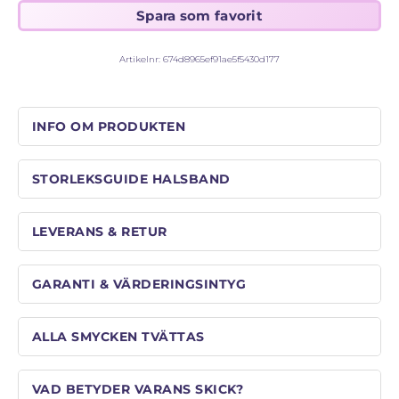
STORLEKSGUIDE FÖR RINGAR
SÅ FUNGERAR KÖP MED PANTLÅN
Artikelnr:
674d8965ef91ae5f5430d177
INFO OM PRODUKTEN
STORLEKSGUIDE HALSBAND
LEVERANS & RETUR
GARANTI & VÄRDERINGSINTYG
ALLA SMYCKEN TVÄTTAS
VAD BETYDER VARANS SKICK?