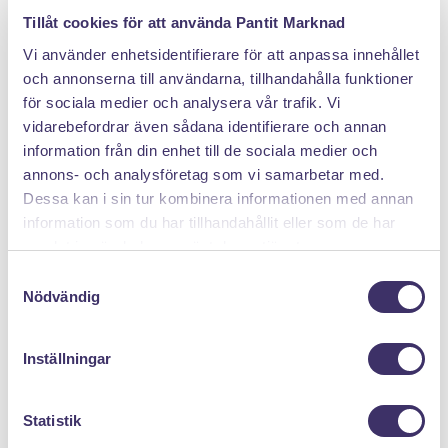
DÄRFÖR SÄLJER DU MED PANTIT
Tillåt cookies för att använda Pantit Marknad
Vi använder enhetsidentifierare för att anpassa innehållet
och annonserna till användarna, tillhandahålla funktioner
för sociala medier och analysera vår trafik. Vi
vidarebefordrar även sådana identifierare och annan
information från din enhet till de sociala medier och
annons- och analysföretag som vi samarbetar med.
Klicka hem en pantpåse
Dessa kan i sin tur kombinera informationen med annan
information som du har tillhandahållit eller som de har
samlat in när du har använt deras tjänster.
S
Nödvändig
a
m
t
Inställningar
y
c
k
Statistik
e