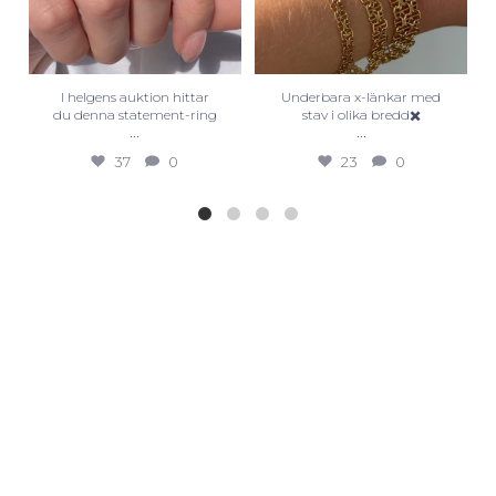
I helgens auktion hittar
Underbara x-länkar med
du denna statement-ring
stav i olika bredd✖️
...
...
37
0
23
0