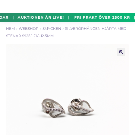
un
Silverföremål
Exp
Hoppa
Hoppa
GAR | AUKTIONEN ÄR LIVE! | FRI FRAKT ÖVER 2500 KR 
un
till
till
HEM
WEBSHOP
SMYCKEN
SILVERÖRHÄNGEN HJÄRTA MED
navigering
innehåll
Mynt
Exp
STENAR S925 1.21G 12.5MM
un
Parti
Exp
un
🔍
Auktioner Online
LIVE
Mitt Konto
Vill du sälja? – Till Pantbanken
ALLMÄNNA VILLKOR