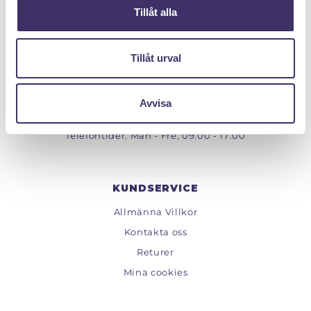
Tillåt alla
PANTIT SVERIGE AB
Tillåt urval
Org.nr: 559222 - 1260
Tel:
08 - 520 275 02
Avvisa
Epost :
info@pantit.se
Telefontider: Mån - Fre, 09:00 - 17:00
KUNDSERVICE
Allmänna Villkor
Kontakta oss
Returer
Mina cookies