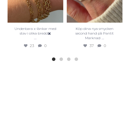
Underbara x-länkar med
Köp dina nya smycken
stav i olika bredd✖️
second hand på Pantit
...
...
Marknad
23
0
37
0