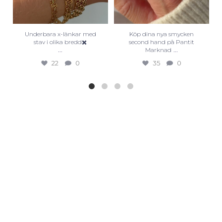
Underbara x-länkar med
Köp dina nya smycken
stav i olika bredd✖️
second hand på Pantit
...
...
Marknad
22
0
35
0