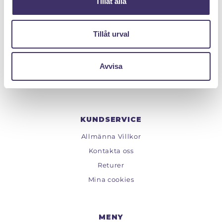
Tillåt alla
PANTIT SVERIGE AB
Tillåt urval
Org.nr: 559222 - 1260
Tel:
08 - 520 275 02
Avvisa
Epost :
info@pantit.se
Telefontider: Mån - Fre, 09:00 - 17:00
KUNDSERVICE
Allmänna Villkor
Kontakta oss
Returer
Mina cookies
MENY