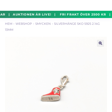
un
Silverföremål
Exp
Hoppa
Hoppa
AR | AUKTIONEN ÄR LIVE! | FRI FRAKT ÖVER 2500 KR |
un
till
till
HEM
WEBSHOP
SMYCKEN
SILVERHÄNGE SKO S925 2.14G
navigering
innehåll
Mynt
Exp
13MM
un
Parti
Exp
un
🔍
Auktioner Online
LIVE
Mitt Konto
Vill du sälja? – Till Pantbanken
ALLMÄNNA VILLKOR