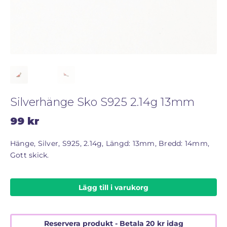
STORLEKSGUIDE FÖR RINGAR
SÅ FUNGERAR KÖP MED PANTLÅN
Silverhänge Sko S925 2.14g 13mm
99
kr
Hänge, Silver, S925, 2.14g, Längd: 13mm, Bredd: 14mm,
Gott skick.
Lägg till i varukorg
Reservera produkt - Betala
20
kr
idag