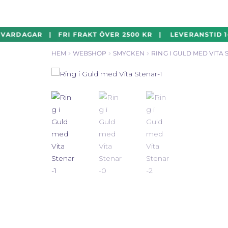
Hoppa
Hoppa
VARDAGAR | FRI FRAKT ÖVER 2500 KR | LEVERANSTID 1-
till
till
HEM
WEBSHOP
SMYCKEN
RING I GULD MED VITA 
navigering
innehåll