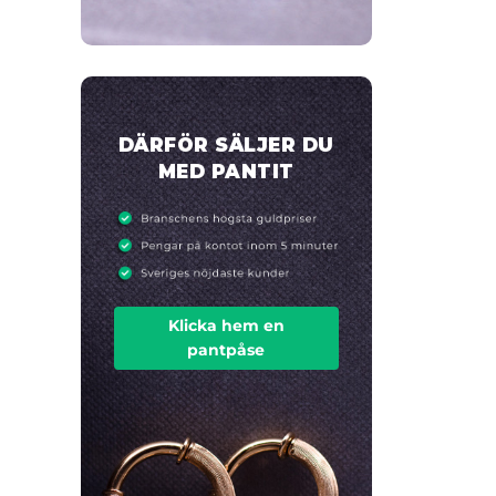
DÄRFÖR SÄLJER DU
MED PANTIT
Klicka hem en
pantpåse