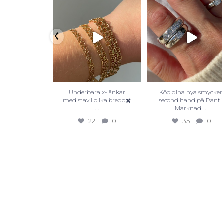
Underbara x-länkar
Köp dina nya smycke
med stav i olika bredd✖️
second hand på Panti
...
...
Marknad
22
0
35
0