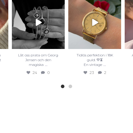
n
Låt oss prata om Georg
Tidlös perfektion i 18K
t
Jensen och den
guld. 💛⏳
...
...
magiska
En vintage
24
0
23
2