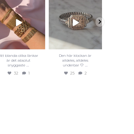
Att blanda olika länkar
Den här klockan är
Visste du a
är det absolut
alldeles, alldeles
finns i all
...
...
snyggaste
underbar 🤍
färge
32
1
25
2
25