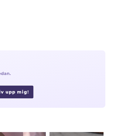
edan.
iv upp mig!