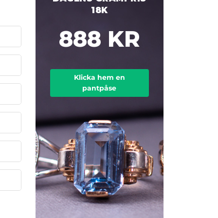
18K
888 KR
Klicka hem en
pantpåse