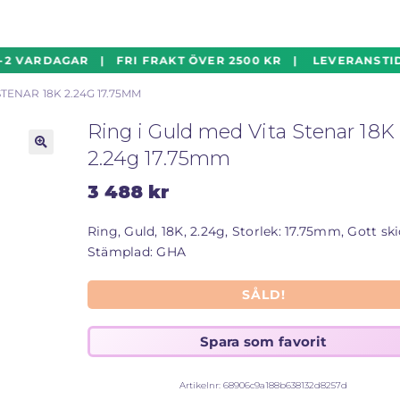
2 VARDAGAR | FRI FRAKT ÖVER 2500 KR | LEVERANSTID 
STENAR 18K 2.24G 17.75MM
Ring i Guld med Vita Stenar 18K
2.24g 17.75mm
🔍
3 488
kr
Ring, Guld, 18K, 2.24g, Storlek: 17.75mm, Gott ski
Stämplad: GHA
SÅLD!
Artikelnr:
68906c9a188b638132d8257d