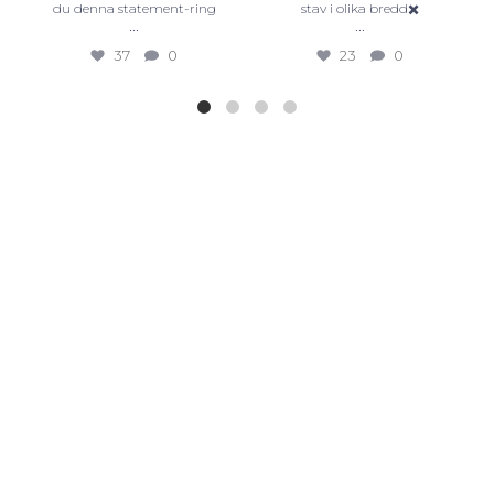
du denna statement-ring
stav i olika bredd✖️
...
...
37
0
23
0