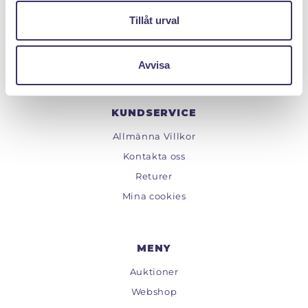
Org.nr: 559222 - 1260
Tillåt urval
Tel:
08 - 520 275 02
Epost :
info@pantit.se
Telefontider: Mån - Fre, 09:00 - 17:00
Avvisa
KUNDSERVICE
Allmänna Villkor
Kontakta oss
Returer
Mina cookies
MENY
Auktioner
Webshop