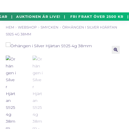
un
Silverföremål
Exp
Hoppa
Hoppa
GAR | AUKTIONEN ÄR LIVE! | FRI FRAKT ÖVER 2500 KR |
un
till
till
HEM
WEBSHOP
SMYCKEN
ÖRHÄNGEN I SILVER HJÄRTAN
navigering
innehåll
Mynt
Exp
S925 4G 38MM
un
Parti
Exp
un
🔍
Auktioner Online
LIVE
Mitt Konto
Vill du sälja? – Till Pantbanken
ALLMÄNNA VILLKOR