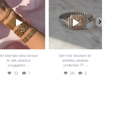
Att blanda olika länkar
Den här klockan är
Visste du a
är det absolut
alldeles, alldeles
finns i all
...
...
snyggaste
underbar 🤍
färge
32
1
26
2
25