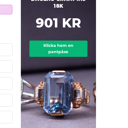
18K
901 KR
Klicka hem en
pantpåse