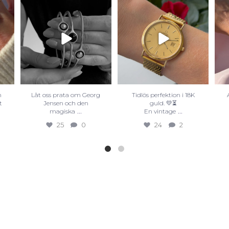
n
Låt oss prata om Georg
Tidlös perfektion i 18K
t
Jensen och den
guld. 💛⏳
...
...
magiska
En vintage
25
0
24
2