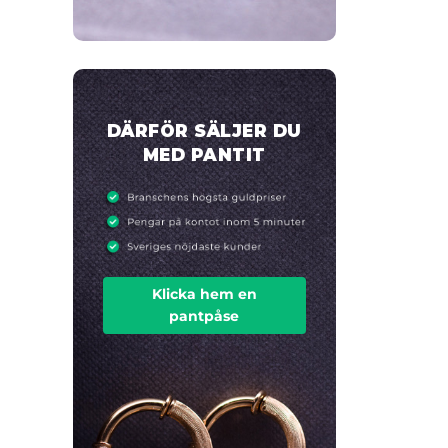
DÄRFÖR SÄLJER DU
MED PANTIT
Klicka hem en
pantpåse