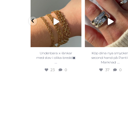
Underbara x-länkar
Köp dina nya smycke
med stav i olika bredd✖️
second hand på Panti
...
...
Marknad
23
0
37
0