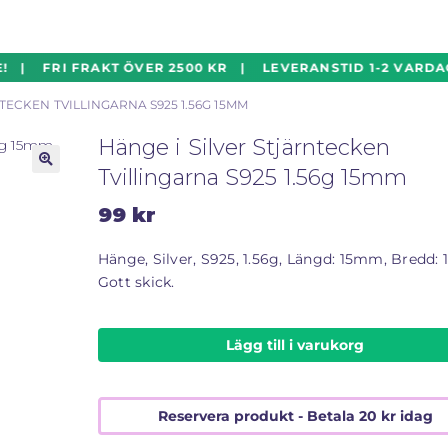
 | FRI FRAKT ÖVER 2500 KR | LEVERANSTID 1-2 VARDAG
TECKEN TVILLINGARNA S925 1.56G 15MM
Hänge i Silver Stjärntecken
Tvillingarna S925 1.56g 15mm
🔍
99
kr
Hänge, Silver, S925, 1.56g, Längd: 15mm, Bredd:
Gott skick.
Lägg till i varukorg
Reservera produkt - Betala
20
kr
idag