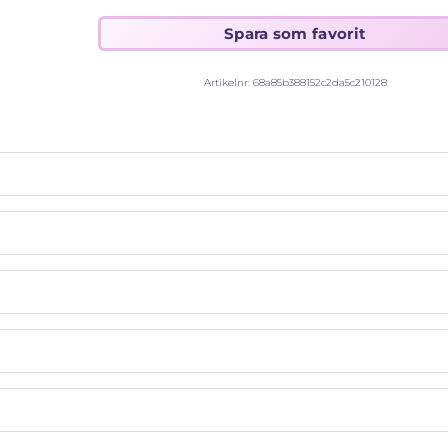
Artikelnr:
68a85b388152c2da5c210128