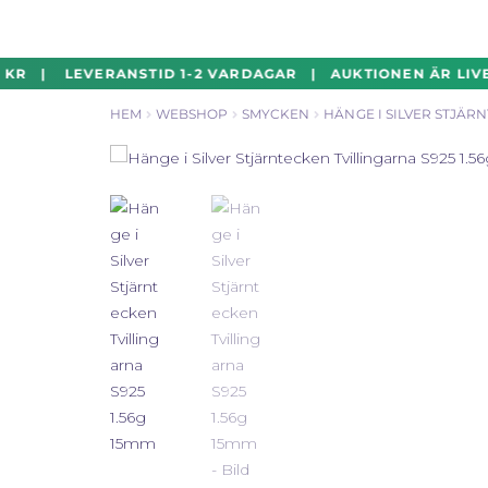
Hoppa
Hoppa
KR | LEVERANSTID 1-2 VARDAGAR | AUKTIONEN ÄR LIVE!
till
till
HEM
WEBSHOP
SMYCKEN
HÄNGE I SILVER STJÄRN
navigering
innehåll