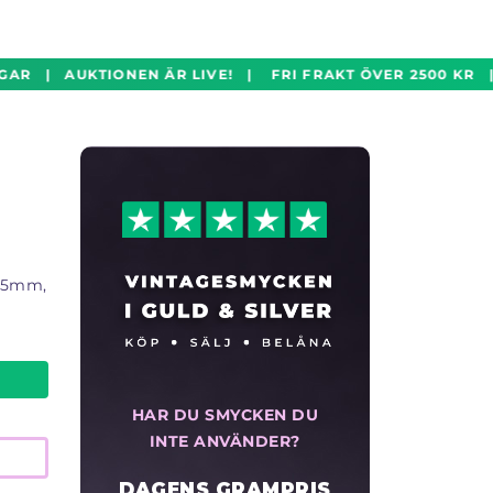
AR | AUKTIONEN ÄR LIVE! | FRI FRAKT ÖVER 2500 KR |
 15mm,
HAR DU SMYCKEN DU
INTE ANVÄNDER?
DAGENS GRAMPRIS