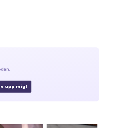
edan.
iv upp mig!