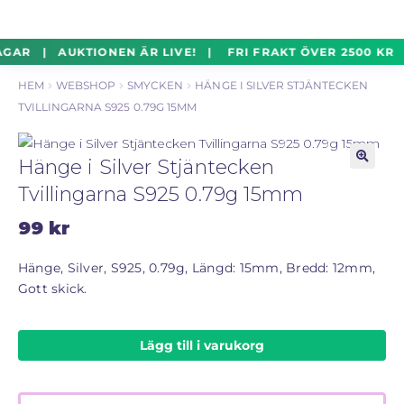
un
Silverföremål
Exp
Hoppa
Hoppa
AGAR | AUKTIONEN ÄR LIVE! | FRI FRAKT ÖVER 2500 KR 
un
till
till
HEM
WEBSHOP
SMYCKEN
HÄNGE I SILVER STJÄNTECKEN
navigering
innehåll
Mynt
Exp
TVILLINGARNA S925 0.79G 15MM
un
Parti
Exp
Hänge i Silver Stjäntecken
un
🔍
Tvillingarna S925 0.79g 15mm
Auktioner Online
LIVE
99
kr
Mitt Konto
Hänge, Silver, S925, 0.79g, Längd: 15mm, Bredd: 12mm,
Gott skick.
Vill du sälja? – Till Pantbanken
Lägg till i varukorg
ALLMÄNNA VILLKOR