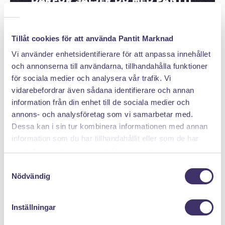
DÄRFÖR SÄLJER DU MED PANTIT
Tillåt cookies för att använda Pantit Marknad
Vi använder enhetsidentifierare för att anpassa innehållet
och annonserna till användarna, tillhandahålla funktioner
för sociala medier och analysera vår trafik. Vi
vidarebefordrar även sådana identifierare och annan
Klicka hem en pantpåse
information från din enhet till de sociala medier och
annons- och analysföretag som vi samarbetar med.
Dessa kan i sin tur kombinera informationen med annan
information som du har tillhandahållit eller som de har
samlat in när du har använt deras tjänster.
S
Nödvändig
a
m
t
Inställningar
y