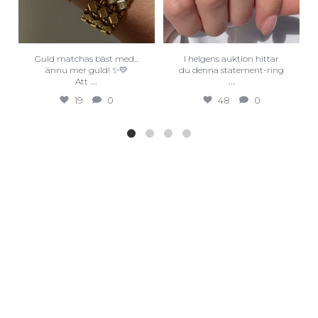
Guld matchas bäst med...
I helgens auktion hittar
ännu mer guld! ✨💛
du denna statement-ring
...
...
Att
19
0
48
0