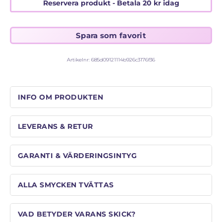
STORLEKSGUIDE FÖR RINGAR
Reservera produkt - Betala
20
kr
idag
SÅ FUNGERAR KÖP MED PANTLÅN
Artikelnr:
685d09121114b926c3176f36
INFO OM PRODUKTEN
LEVERANS & RETUR
GARANTI & VÄRDERINGSINTYG
ALLA SMYCKEN TVÄTTAS
VAD BETYDER VARANS SKICK?