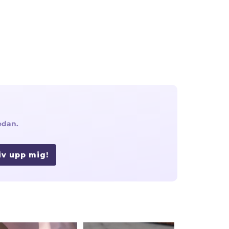
edan.
iv upp mig!