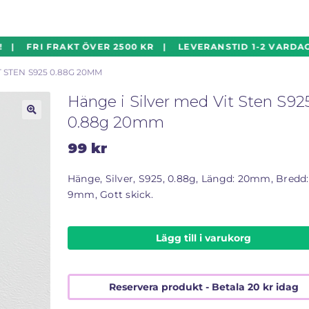
 | FRI FRAKT ÖVER 2500 KR | LEVERANSTID 1-2 VARDAGA
T STEN S925 0.88G 20MM
Hänge i Silver med Vit Sten S92
0.88g 20mm
🔍
99
kr
Hänge, Silver, S925, 0.88g, Längd: 20mm, Bredd:
9mm, Gott skick.
Lägg till i varukorg
Reservera produkt - Betala
20
kr
idag