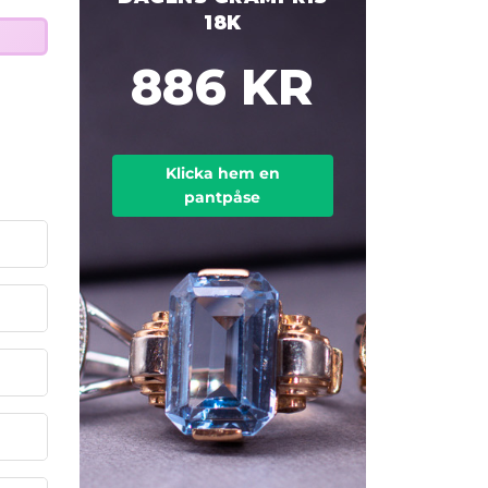
18K
886 KR
Klicka hem en
pantpåse