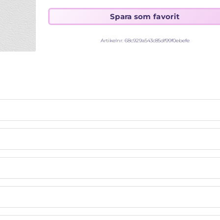
Artikelnr:
68c929a543c85df99f0ebefe