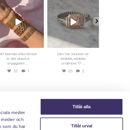
Att blanda olika länkar
Den här klockan är
Visste du a
är det absolut
alldeles, alldeles
finns i all
...
...
snyggaste
underbar 🤍
färge
32
1
25
2
25
Tillåt alla
ociala medier
a medier och
Tillåt urval
n som du har