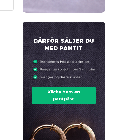
DÄRFÖR SÄLJER DU
MED PANTIT
Klicka hem en
pantpåse