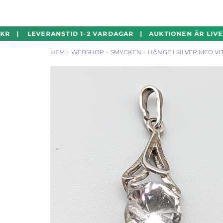
Hoppa
Hoppa
KR | LEVERANSTID 1-2 VARDAGAR | AUKTIONEN ÄR LIVE!
till
till
HEM
WEBSHOP
SMYCKEN
HÄNGE I SILVER MED VI
navigering
innehåll