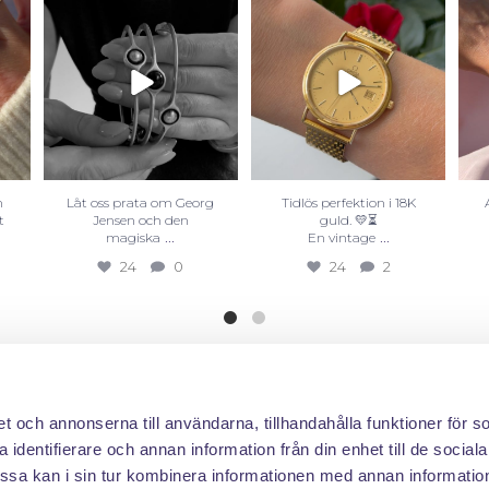
n
Låt oss prata om Georg
Tidlös perfektion i 18K
t
Jensen och den
guld. 💛⏳
...
...
magiska
En vintage
24
0
24
2
et och annonserna till användarna, tillhandahålla funktioner för s
 identifierare och annan information från din enhet till de social
sa kan i sin tur kombinera informationen med annan informatio