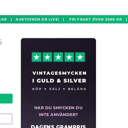
R | AUKTIONEN ÄR LIVE! | FRI FRAKT ÖVER 2500 KR | 
5
HAR DU SMYCKEN DU
INTE ANVÄNDER?
DAGENS GRAMPRIS