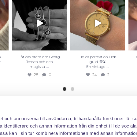
n
Låt oss prata om Georg
Tidlös perfektion i 18K
t
Jensen och den
guld. 💛⏳
...
...
magiska
En vintage
25
0
24
2
et och annonserna till användarna, tillhandahålla funktioner för s
 identifierare och annan information från din enhet till de social
sa kan i sin tur kombinera informationen med annan informatio