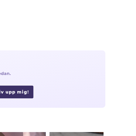
edan.
iv upp mig!