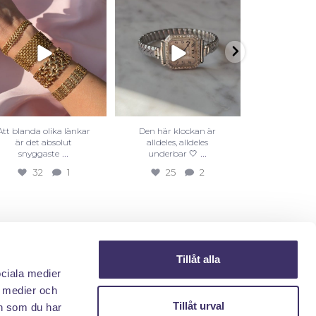
Att blanda olika länkar
Den här klockan är
Visste du a
är det absolut
alldeles, alldeles
finns i all
...
...
snyggaste
underbar 🤍
färge
32
1
25
2
25
Tillåt alla
ociala medier
a medier och
Tillåt urval
n som du har