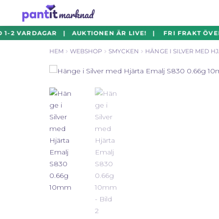
Hoppa
Hoppa
1-2 VARDAGAR | AUKTIONEN ÄR LIVE! | FRI FRAKT ÖVER
till
till
HEM
WEBSHOP
SMYCKEN
HÄNGE I SILVER MED HJ
navigering
innehåll