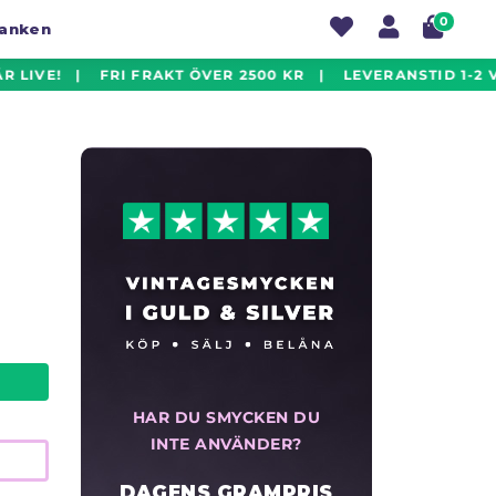
0
banken
 LIVE! | FRI FRAKT ÖVER 2500 KR | LEVERANSTID 1-2 V
HAR DU SMYCKEN DU
INTE ANVÄNDER?
DAGENS GRAMPRIS