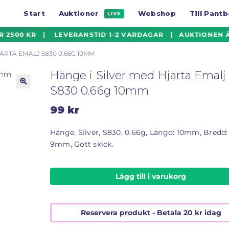
Start
Auktioner
Webshop
Till Pant
LIVE
 2500 KR | LEVERANSTID 1-2 VARDAGAR | AUKTIONEN ÄR
ÄRTA EMALJ S830 0.66G 10MM
Hänge i Silver med Hjärta Emalj
S830 0.66g 10mm
🔍
99
kr
Hänge, Silver, S830, 0.66g, Längd: 10mm, Bredd:
9mm, Gott skick.
Lägg till i varukorg
Reservera produkt - Betala
20
kr
idag