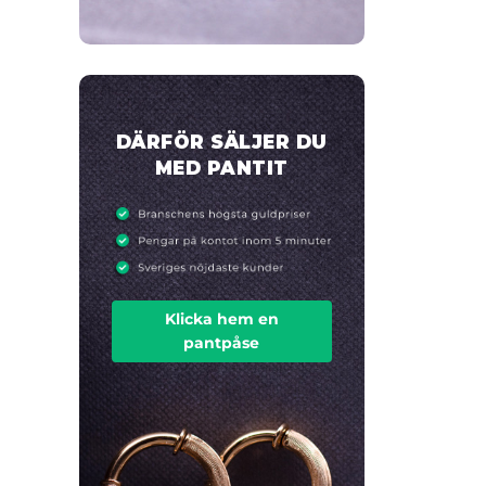
DÄRFÖR SÄLJER DU
MED PANTIT
Klicka hem en
pantpåse