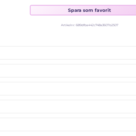
Artikelnr:
689dfba442c748a3607b2507