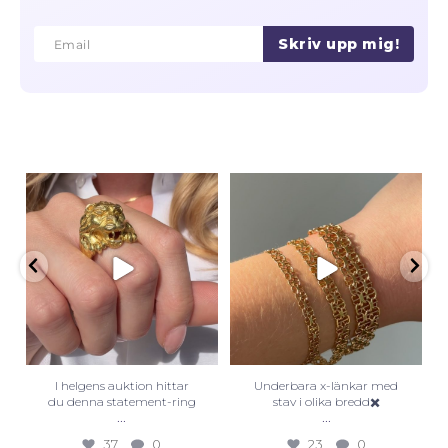
Skriv upp mig!
Email
Email
I helgens auktion hittar
Underbara x-länkar med
du denna statement-ring
stav i olika bredd✖️
...
...
37
0
23
0