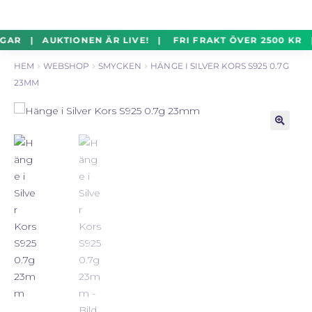
un
Silverföremål
Exp
Hoppa
Hoppa
GAR | AUKTIONEN ÄR LIVE! | FRI FRAKT ÖVER 2500 KR 
un
till
till
HEM
WEBSHOP
SMYCKEN
HÄNGE I SILVER KORS S925 0.7G
navigering
innehåll
Mynt
Exp
23MM
un
Parti
Exp
un
🔍
Auktioner Online
LIVE
Mitt Konto
Vill du sälja? – Till Pantbanken
ALLMÄNNA VILLKOR