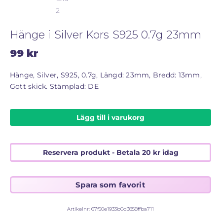
STORLEKSGUIDE FÖR RINGAR
SÅ FUNGERAR KÖP MED PANTLÅN
Hänge i Silver Kors S925 0.7g 23mm
99
kr
Hänge, Silver, S925, 0.7g, Längd: 23mm, Bredd: 13mm,
Gott skick. Stämplad: DE
Lägg till i varukorg
Reservera produkt - Betala
20
kr
idag
Artikelnr:
67f50e1933b0d3858ffba711