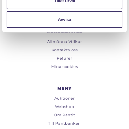
Tillåt urval
Epost :
info@pantit.se
Telefontider: Mån - Fre, 09:00 - 17:00
Avvisa
KUNDSERVICE
Allmänna Villkor
Kontakta oss
Returer
Mina cookies
MENY
Auktioner
Webshop
Om Pantit
Till Pantbanken