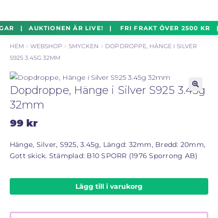
un
Silverföremål
Exp
Hoppa
Hoppa
GAR | AUKTIONEN ÄR LIVE! | FRI FRAKT ÖVER 2500 KR 
un
till
till
HEM
WEBSHOP
SMYCKEN
DOPDROPPE, HÄNGE I SILVER
navigering
innehåll
Mynt
Exp
S925 3.45G 32MM
un
Parti
Exp
Dopdroppe, Hänge i Silver S925 3.45g
un
🔍
32mm
Auktioner Online
LIVE
99
kr
Mitt Konto
Hänge, Silver, S925, 3.45g, Längd: 32mm, Bredd: 20mm,
Gott skick. Stämplad: B10 SPORR (1976 Sporrong AB)
Vill du sälja? – Till Pantbanken
Lägg till i varukorg
ALLMÄNNA VILLKOR