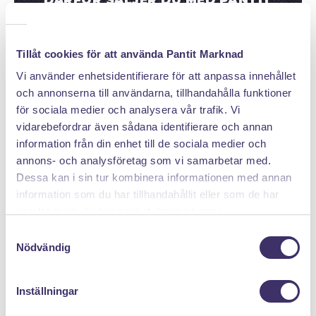
DÄRFÖR SÄLJER DU MED PANTIT
Tillåt cookies för att använda Pantit Marknad
Vi använder enhetsidentifierare för att anpassa innehållet
och annonserna till användarna, tillhandahålla funktioner
för sociala medier och analysera vår trafik. Vi
vidarebefordrar även sådana identifierare och annan
Klicka hem en pantpåse
information från din enhet till de sociala medier och
annons- och analysföretag som vi samarbetar med.
Dessa kan i sin tur kombinera informationen med annan
information som du har tillhandahållit eller som de har
samlat in när du har använt deras tjänster.
S
Nödvändig
a
m
t
Inställningar
y