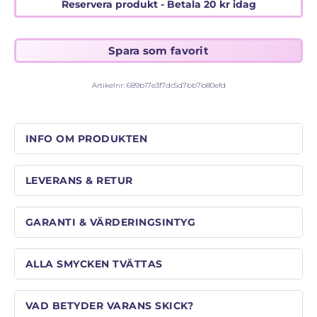
STORLEKSGUIDE FÖR RINGAR
Reservera produkt - Betala
20
kr
idag
SÅ FUNGERAR KÖP MED PANTLÅN
Artikelnr:
689b17e3f7dc5d7bb7b80efd
INFO OM PRODUKTEN
LEVERANS & RETUR
GARANTI & VÄRDERINGSINTYG
ALLA SMYCKEN TVÄTTAS
VAD BETYDER VARANS SKICK?