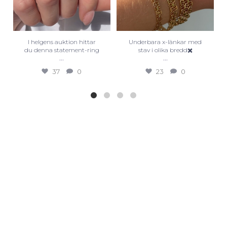
I helgens auktion hittar
Underbara x-länkar med
du denna statement-ring
stav i olika bredd✖️
...
...
37
0
23
0