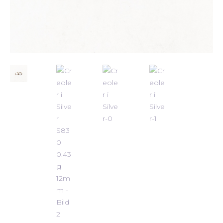
ALLMÄNNA VILLKOR
STORLEKSGUIDE FÖR RINGAR
SÅ FUNGERAR KÖP MED PANTLÅN