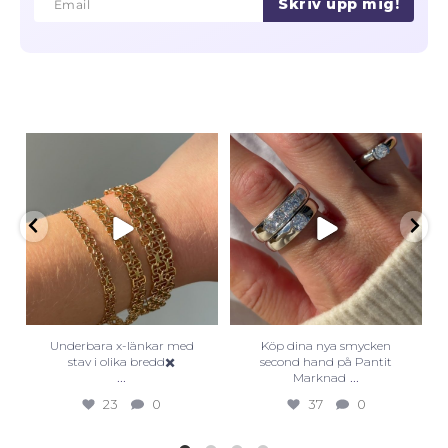
Skriv upp mig!
Email
Email
Underbara x-länkar med
Köp dina nya smycken
stav i olika bredd✖️
second hand på Pantit
...
...
Marknad
23
0
37
0