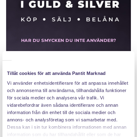
HAR DU SMYCKEN DU INTE ANVÄNDER?
DAGENS GRAMPRIS 18K
884 KR
Tillåt cookies för att använda Pantit Marknad
Vi använder enhetsidentifierare för att anpassa innehållet
och annonserna till användarna, tillhandahålla funktioner
Klicka hem en pantpåse
för sociala medier och analysera vår trafik. Vi
vidarebefordrar även sådana identifierare och annan
information från din enhet till de sociala medier och
annons- och analysföretag som vi samarbetar med.
Dessa kan i sin tur kombinera informationen med annan
information som du har tillhandahållit eller som de har