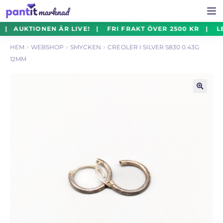
Hoppa
Hoppa
| AUKTIONEN ÄR LIVE! | FRI FRAKT ÖVER 2500 KR | LE
Smycken
Exp
till
till
un
HEM
WEBSHOP
SMYCKEN
CREOLER I SILVER S830 0.43G
navigering
innehåll
12MM
Silverföremål
Exp
un
Mynt
Exp
🔍
un
Parti
Exp
un
Auktioner Online
LIVE
Mitt Konto
Vill du sälja? – Till Pantbanken