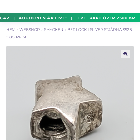
un
Silverföremål
Exp
Hoppa
Hoppa
GAR | AUKTIONEN ÄR LIVE! | FRI FRAKT ÖVER 2500 KR 
un
till
till
HEM
WEBSHOP
SMYCKEN
BERLOCK I SILVER STJÄRNA S925
navigering
innehåll
Mynt
Exp
2.8G 12MM
un
Parti
Exp
un
🔍
Auktioner Online
LIVE
Mitt Konto
Vill du sälja? – Till Pantbanken
ALLMÄNNA VILLKOR