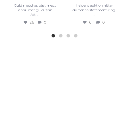
Guld matchas bäst med...
I helgens auktion hittar
ännu mer guld! ✨💛
du denna statement-ring
...
...
Att
26
0
61
0