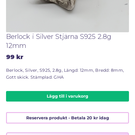
STORLEKSGUIDE FÖR RINGAR
SÅ FUNGERAR KÖP MED PANTLÅN
Berlock i Silver Stjärna S925 2.8g
12mm
99
kr
Berlock, Silver, S925, 2.8g, Längd: 12mm, Bredd: 8mm,
Gott skick. Stämplad: GHA
Lägg till i varukorg
Reservera produkt - Betala
20
kr
idag