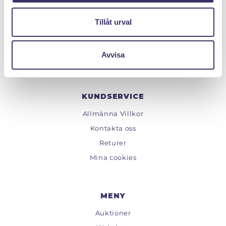
Org.nr: 559222 - 1260
Tillåt urval
Tel:
08 - 520 275 02
Epost :
info@pantit.se
Avvisa
Telefontider: Mån - Fre, 09:00 - 17:00
KUNDSERVICE
Allmänna Villkor
Kontakta oss
Returer
Mina cookies
MENY
Auktioner