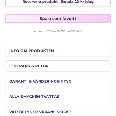
STORLEKSGUIDE FÖR RINGAR
Reservera produkt - Betala
20
kr
idag
SÅ FUNGERAR KÖP MED PANTLÅN
Artikelnr:
678a54c65e742d4e3863a610
INFO OM PRODUKTEN
LEVERANS & RETUR
GARANTI & VÄRDERINGSINTYG
ALLA SMYCKEN TVÄTTAS
VAD BETYDER VARANS SKICK?