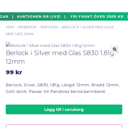
un
Silverföremål
Exp
Hoppa
Hoppa
GAR | AUKTIONEN ÄR LIVE! | FRI FRAKT ÖVER 2500 KR 
un
till
till
HEM
WEBSHOP
SMYCKEN
BERLOCK I SILVER MED GLAS
navigering
innehåll
Mynt
Exp
S830 1.81G 12MM
un
Parti
Exp
Berlock i Silver med Glas S830 1.81g
un
🔍
12mm
Auktioner Online
LIVE
99
kr
Mitt Konto
Berlock, Silver, S830, 1.81g, Längd: 12mm, Bredd: 12mm,
Gott skick. Passar till Pandoras berlockarmband.
Vill du sälja? – Till Pantbanken
Lägg till i varukorg
ALLMÄNNA VILLKOR