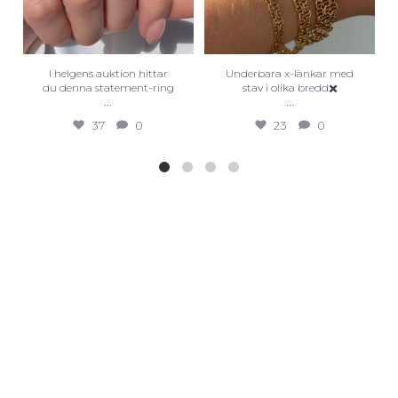
I helgens auktion hittar
Underbara x-länkar med
du denna statement-ring
stav i olika bredd✖️
...
...
37
0
23
0