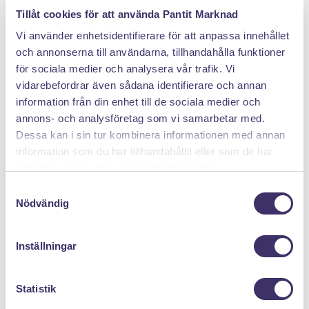
DÄRFÖR SÄLJER DU MED PANTIT
Tillåt cookies för att använda Pantit Marknad
Vi använder enhetsidentifierare för att anpassa innehållet
och annonserna till användarna, tillhandahålla funktioner
för sociala medier och analysera vår trafik. Vi
vidarebefordrar även sådana identifierare och annan
information från din enhet till de sociala medier och
annons- och analysföretag som vi samarbetar med.
Klicka hem en pantpåse
Dessa kan i sin tur kombinera informationen med annan
information som du har tillhandahållit eller som de har
samlat in när du har använt deras tjänster.
S
Nödvändig
a
m
t
Inställningar
y
c
k
Statistik
e