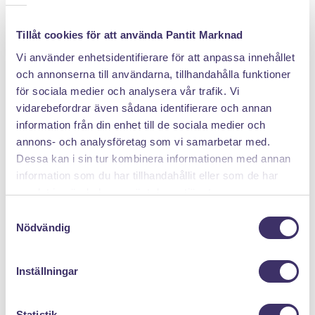
Tillåt cookies för att använda Pantit Marknad
DÄRFÖR SÄLJER DU MED PANTIT
Vi använder enhetsidentifierare för att anpassa innehållet
och annonserna till användarna, tillhandahålla funktioner
för sociala medier och analysera vår trafik. Vi
vidarebefordrar även sådana identifierare och annan
information från din enhet till de sociala medier och
annons- och analysföretag som vi samarbetar med.
Dessa kan i sin tur kombinera informationen med annan
Klicka hem en pantpåse
information som du har tillhandahållit eller som de har
samlat in när du har använt deras tjänster.
S
Nödvändig
a
m
t
Inställningar
y
c
k
Statistik