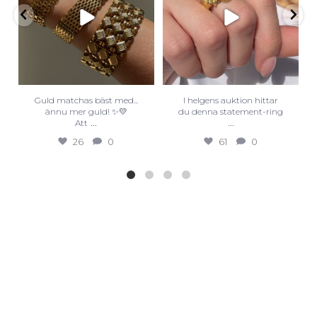
Guld matchas bäst med...
I helgens auktion hittar
ännu mer guld! ✨💛
du denna statement-ring
...
...
Att
26
0
61
0