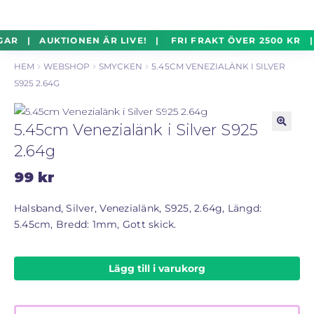
un
Silverföremål
Exp
Hoppa
Hoppa
GAR | AUKTIONEN ÄR LIVE! | FRI FRAKT ÖVER 2500 KR 
un
till
till
HEM
WEBSHOP
SMYCKEN
5.45CM VENEZIALÄNK I SILVER
navigering
innehåll
Mynt
Exp
S925 2.64G
un
Parti
Exp
5.45cm Venezialänk i Silver S925
un
🔍
2.64g
Auktioner Online
LIVE
99
kr
Mitt Konto
Halsband, Silver, Venezialänk, S925, 2.64g, Längd:
5.45cm, Bredd: 1mm, Gott skick.
Vill du sälja? – Till Pantbanken
Lägg till i varukorg
ALLMÄNNA VILLKOR