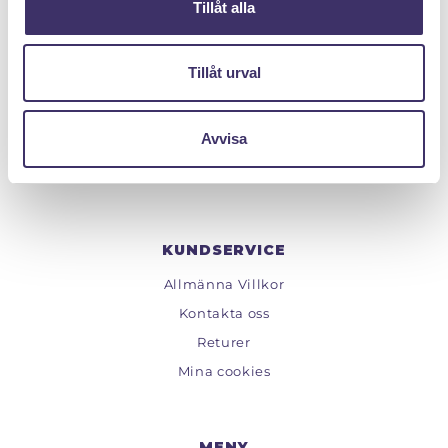
Tillåt alla
PANTIT SVERIGE AB
Tillåt urval
Org.nr: 559222 - 1260
Tel:
08 - 520 275 02
Avvisa
Epost :
info@pantit.se
Telefontider: Mån - Fre, 09:00 - 17:00
KUNDSERVICE
Allmänna Villkor
Kontakta oss
Returer
Mina cookies
MENY