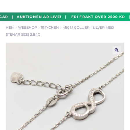
un
Silverföremål
Exp
Hoppa
Hoppa
GAR | AUKTIONEN ÄR LIVE! | FRI FRAKT ÖVER 2500 KR |
un
till
till
HEM
WEBSHOP
SMYCKEN
45CM COLLIER I SILVER MED
navigering
innehåll
Mynt
Exp
STENAR S925 2.84G
un
Parti
Exp
un
🔍
Auktioner Online
LIVE
Mitt Konto
Vill du sälja? – Till Pantbanken
ALLMÄNNA VILLKOR