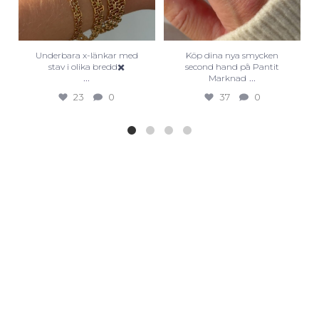
Underbara x-länkar med
Köp dina nya smycken
stav i olika bredd✖️
second hand på Pantit
...
...
Marknad
23
0
37
0