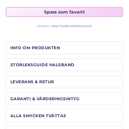
STORLEKSGUIDE FÖR RINGAR
SÅ FUNGERAR KÖP MED PANTLÅN
Artikelnr:
68de735b854480659a5b2040
INFO OM PRODUKTEN
STORLEKSGUIDE HALSBAND
LEVERANS & RETUR
GARANTI & VÄRDERINGSINTYG
ALLA SMYCKEN TVÄTTAS