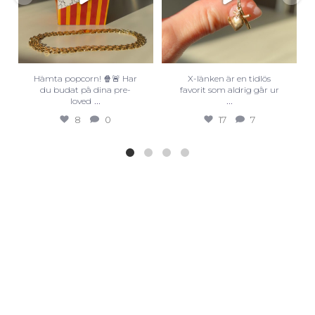
Hämta popcorn! 🍿🚨 Har
X-länken är en tidlös
du budat på dina pre-
favorit som aldrig går ur
...
...
loved
8
0
17
7