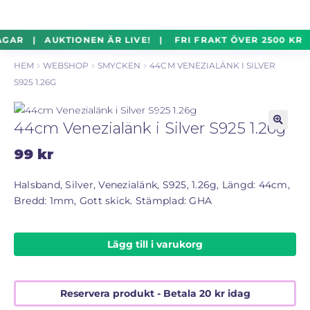
un
Silverföremål
Exp
Hoppa
Hoppa
AGAR | AUKTIONEN ÄR LIVE! | FRI FRAKT ÖVER 2500 KR 
un
till
till
HEM
WEBSHOP
SMYCKEN
44CM VENEZIALÄNK I SILVER
navigering
innehåll
Mynt
Exp
S925 1.26G
un
Parti
Exp
44cm Venezialänk i Silver S925 1.26g
un
🔍
99
kr
Auktioner Online
LIVE
Halsband, Silver, Venezialänk, S925, 1.26g, Längd: 44cm,
Bredd: 1mm, Gott skick. Stämplad: GHA
Mitt Konto
Lägg till i varukorg
Vill du sälja? – Till Pantbanken
ALLMÄNNA VILLKOR
Reservera produkt - Betala
20
kr
idag