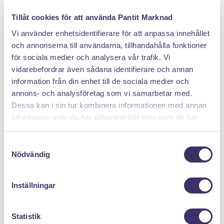
DÄRFÖR SÄLJER DU MED PANTIT
Tillåt cookies för att använda Pantit Marknad
Vi använder enhetsidentifierare för att anpassa innehållet
och annonserna till användarna, tillhandahålla funktioner
för sociala medier och analysera vår trafik. Vi
vidarebefordrar även sådana identifierare och annan
information från din enhet till de sociala medier och
annons- och analysföretag som vi samarbetar med.
Dessa kan i sin tur kombinera informationen med annan
Klicka hem en pantpåse
information som du har tillhandahållit eller som de har
samlat in när du har använt deras tjänster.
S
Nödvändig
a
m
t
Inställningar
y
c
k
Statistik