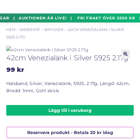
un
Silverföremål
Exp
Hoppa
Hoppa
GAR | AUKTIONEN ÄR LIVE! | FRI FRAKT ÖVER 2500 KR 
un
till
till
HEM
WEBSHOP
SMYCKEN
42CM VENEZIALÄNK I SILVER
navigering
innehåll
Mynt
Exp
S925 2.17G
un
Parti
Exp
42cm Venezialänk i Silver S925 2.17g
un
🔍
99
kr
Auktioner Online
LIVE
Halsband, Silver, Venezialänk, S925, 2.17g, Längd: 42cm,
Bredd: 1mm, Gott skick.
Mitt Konto
Lägg till i varukorg
Vill du sälja? – Till Pantbanken
ALLMÄNNA VILLKOR
Reservera produkt - Betala
20
kr
idag