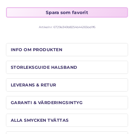
STORLEKSGUIDE FÖR RINGAR
SÅ FUNGERAR KÖP MED PANTLÅN
Artikelnr:
6729e349b8254b44265bd1f6
INFO OM PRODUKTEN
STORLEKSGUIDE HALSBAND
LEVERANS & RETUR
GARANTI & VÄRDERINGSINTYG
ALLA SMYCKEN TVÄTTAS