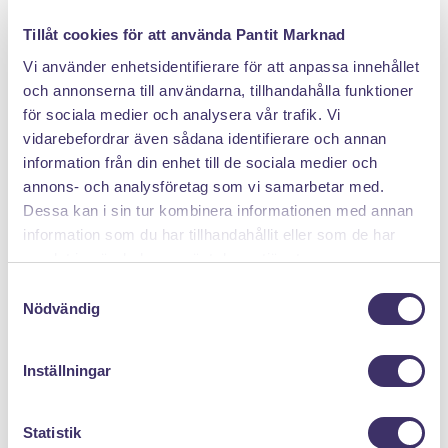
DÄRFÖR SÄLJER DU MED PANTIT
Tillåt cookies för att använda Pantit Marknad
Vi använder enhetsidentifierare för att anpassa innehållet
och annonserna till användarna, tillhandahålla funktioner
för sociala medier och analysera vår trafik. Vi
vidarebefordrar även sådana identifierare och annan
information från din enhet till de sociala medier och
annons- och analysföretag som vi samarbetar med.
Dessa kan i sin tur kombinera informationen med annan
Klicka hem en pantpåse
information som du har tillhandahållit eller som de har
samlat in när du har använt deras tjänster.
S
Nödvändig
a
m
t
Inställningar
y
c
k
Statistik