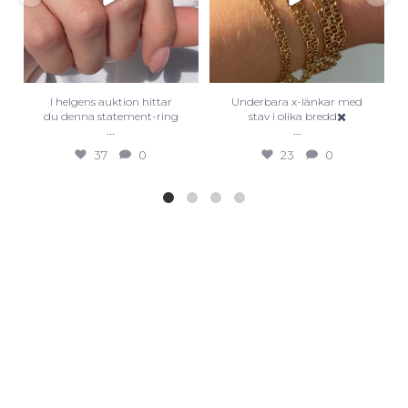
I helgens auktion hittar
Underbara x-länkar med
du denna statement-ring
stav i olika bredd✖️
...
...
37
0
23
0