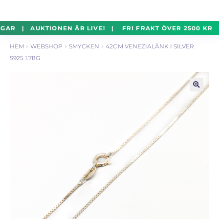
un
Silverföremål
Exp
Hoppa
Hoppa
GAR | AUKTIONEN ÄR LIVE! | FRI FRAKT ÖVER 2500 KR 
un
till
till
HEM
WEBSHOP
SMYCKEN
42CM VENEZIALÄNK I SILVER
navigering
innehåll
Mynt
Exp
S925 1.78G
un
Parti
Exp
un
🔍
Auktioner Online
LIVE
Mitt Konto
Vill du sälja? – Till Pantbanken
ALLMÄNNA VILLKOR