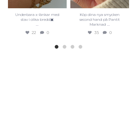
Underbara x-länkar med
Köp dina nya smycken
stav i olika bredd✖️
second hand på Pantit
...
...
Marknad
22
0
35
0