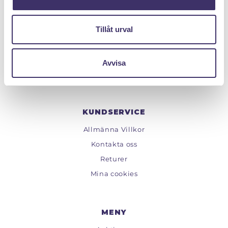
PANTIT SVERIGE AB
Tillåt urval
Org.nr: 559222 - 1260
Tel:
08 - 520 275 02
Epost :
info@pantit.se
Avvisa
Telefontider: Mån - Fre, 09:00 - 17:00
KUNDSERVICE
Allmänna Villkor
Kontakta oss
Returer
Mina cookies
MENY