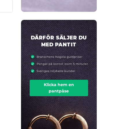
DÄRFÖR SÄLJER DU
MED PANTIT
Klicka hem en
pantpåse