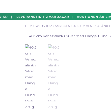
Hoppa
Hoppa
 KR | LEVERANSTID 1-2 VARDAGAR | AUKTIONEN ÄR LIVE
till
till
HEM
WEBSHOP
SMYCKEN
40.5CM VENEZIALÄNK I
navigering
innehåll