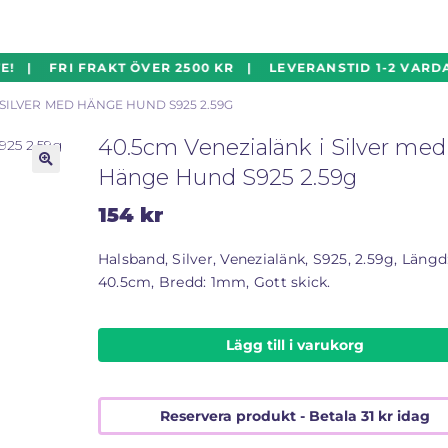
! | FRI FRAKT ÖVER 2500 KR | LEVERANSTID 1-2 VARDA
 SILVER MED HÄNGE HUND S925 2.59G
40.5cm Venezialänk i Silver med
Hänge Hund S925 2.59g
🔍
154
kr
Halsband, Silver, Venezialänk, S925, 2.59g, Längd
40.5cm, Bredd: 1mm, Gott skick.
Lägg till i varukorg
Reservera produkt - Betala
31
kr
idag