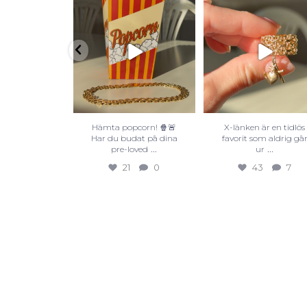
Hämta popcorn! 🍿🚨
X-länken är en tidlös
Har du budat på dina
favorit som aldrig gå
...
...
pre-loved
ur
21
0
43
7