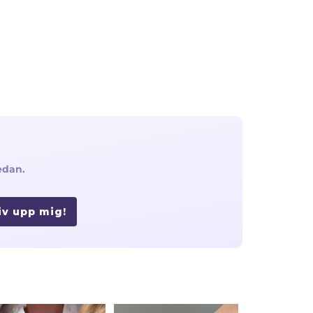
edan.
iv upp mig!