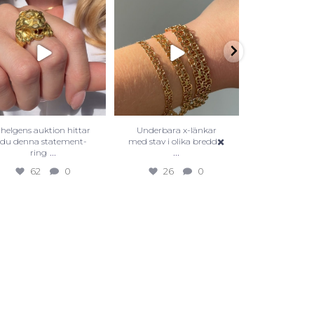
I helgens auktion hittar
Underbara x-länkar
Köp dina n
du denna statement-
med stav i olika bredd✖️
second hand
...
...
ring
Markn
62
0
26
0
40