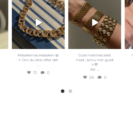
Klassikernas klassiker! 🥨
Guld matchas bäst
r
✨ Om du letar efter det
med... ännu mer guld!
...
✨💛
...
Att
13
0
26
0