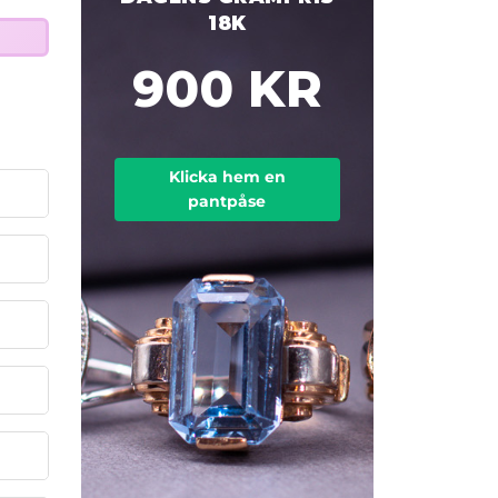
18K
900 KR
Klicka hem en
pantpåse