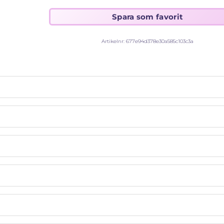
Artikelnr:
677e94d378e30a585c103c3a