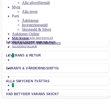
Reservera produkt - Betala
20
kr
idag
Alla silverföremål
Mynt
Alla mynt
Parti
Artikelnr:
6810d685e923ea6e6299a606
Kategorier:
Halsband
,
Smycken
,
Webshop
Ädelstenar
Etiketter:
0-40
,
37
Investeringsguld
Skrotguld & Silver
INFO OM PRODUKTEN
Auktioner Online
Mitt Konto
SÅ FUNGERAR KÖP MED PANTLÅN
STORLEKSGUIDE HALSBAND
Vill du sälja? – Till Pantbanken
STORLEKSGUIDE FÖR RINGAR
ALLMÄNNA VILLKOR
0
LEVERANS & RETUR
GARANTI & VÄRDERINGSINTYG
ALLA SMYCKEN TVÄTTAS
0
VAD BETYDER VARANS SKICK?