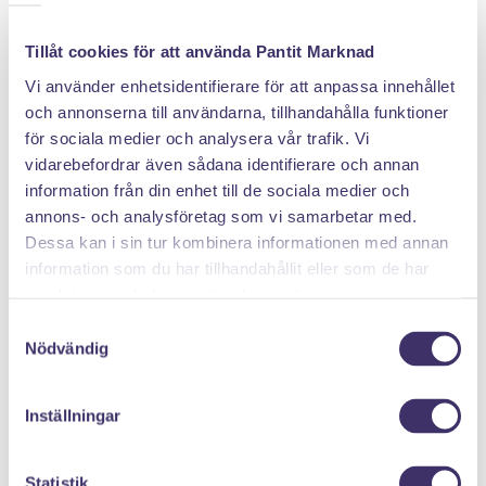
Tillåt cookies för att använda Pantit Marknad
Vi använder enhetsidentifierare för att anpassa innehållet
och annonserna till användarna, tillhandahålla funktioner
för sociala medier och analysera vår trafik. Vi
vidarebefordrar även sådana identifierare och annan
information från din enhet till de sociala medier och
DÄRFÖR SÄLJER DU MED PANTIT
annons- och analysföretag som vi samarbetar med.
Dessa kan i sin tur kombinera informationen med annan
information som du har tillhandahållit eller som de har
Klicka hem en pantpåse
samlat in när du har använt deras tjänster.
Samtyckesval
Nödvändig
Inställningar
Statistik