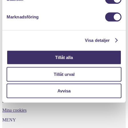
Marknadsföring
PANTIT SVERIGE AB
Org.nr: 559222 - 1260
Visa detaljer
Tel:
08 - 520 275 02
Epost :
info@pantit.se
Tillåt alla
Telefontider: Mån - Fre, 09:00 - 17:00
KUNDSERVICE
Tillåt urval
Allmänna Villkor
Kontakta oss
Avvisa
Returer
Mina cookies
MENY