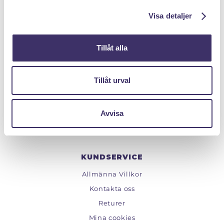
l
Visa detaljer
Tillåt alla
PANTIT SVERIGE AB
Org.nr: 559222 - 1260
Tillåt urval
Tel:
08 - 520 275 02
Epost :
info@pantit.se
Avvisa
Telefontider: Mån - Fre, 09:00 - 17:00
KUNDSERVICE
Allmänna Villkor
Kontakta oss
Returer
Mina cookies