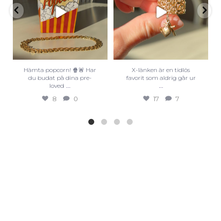
Hämta popcorn! 🍿🚨 Har
X-länken är en tidlös
du budat på dina pre-
favorit som aldrig går ur
...
...
loved
8
0
17
7