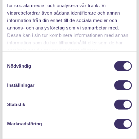
för sociala medier och analysera vår trafik. Vi
vidarebefordrar även sådana identifierare och annan
DÄRFÖR SÄLJER DU MED PANTIT
information från din enhet till de sociala medier och
annons- och analysföretag som vi samarbetar med.
Dessa kan i sin tur kombinera informationen med annan
information som du har tillhandahållit eller som de har
samlat in när du har använt deras tjänster.
S
Nödvändig
a
m
Klicka hem en pantpåse
t
Inställningar
y
c
k
Statistik
e
s
Marknadsföring
v
a