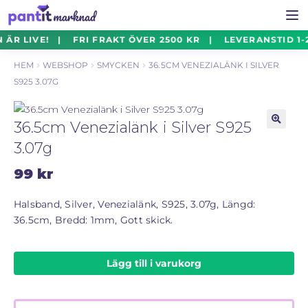
Hoppa
Hoppa
ÄR LIVE! | FRI FRAKT ÖVER 2500 KR | LEVERANSTID 1-
Smycken
Exp
till
till
un
HEM
WEBSHOP
SMYCKEN
36.5CM VENEZIALÄNK I SILVER
navigering
innehåll
S925 3.07G
Silverföremål
Exp
un
36.5cm Venezialänk i Silver S925
Mynt
Exp
🔍
3.07g
un
99
kr
Parti
Exp
un
Halsband, Silver, Venezialänk, S925, 3.07g, Längd:
Auktioner Online
LIVE
36.5cm, Bredd: 1mm, Gott skick.
Mitt Konto
Lägg till i varukorg
Vill du sälja? – Till Pantbanken