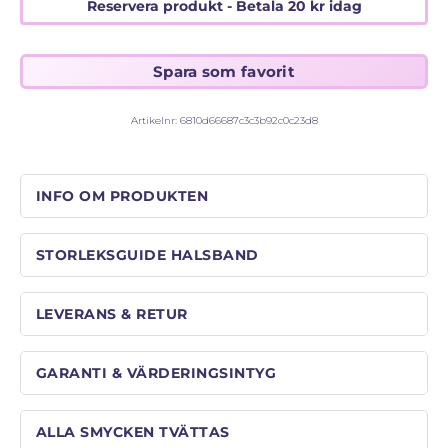
Reservera produkt - Betala
20
kr
idag
ALLMÄNNA VILLKOR
STORLEKSGUIDE FÖR RINGAR
SÅ FUNGERAR KÖP MED PANTLÅN
Artikelnr:
6810d66687c3c3b92c0c23d8
INFO OM PRODUKTEN
STORLEKSGUIDE HALSBAND
LEVERANS & RETUR
GARANTI & VÄRDERINGSINTYG
ALLA SMYCKEN TVÄTTAS