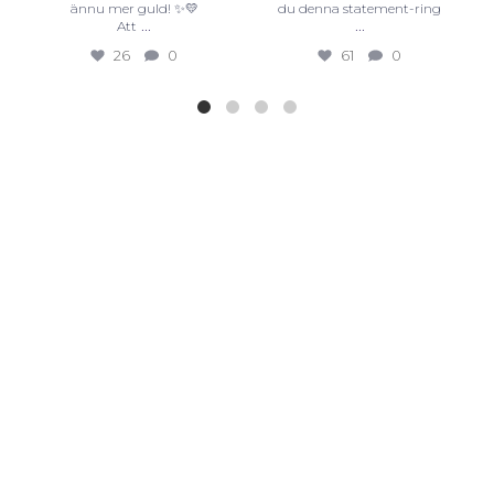
ännu mer guld! ✨💛
du denna statement-ring
...
...
Att
26
0
61
0