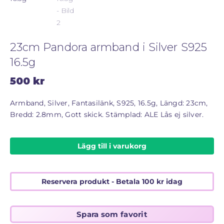
ALLMÄNNA VILLKOR
STORLEKSGUIDE FÖR RINGAR
23cm Pandora armband i Silver S925
SÅ FUNGERAR KÖP MED PANTLÅN
16.5g
500
kr
Armband, Silver, Fantasilänk, S925, 16.5g, Längd: 23cm,
Bredd: 2.8mm, Gott skick. Stämplad: ALE Lås ej silver.
Lägg till i varukorg
Reservera produkt - Betala
100
kr
idag