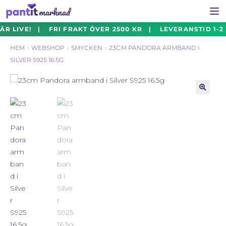
Hoppa
Hoppa
R LIVE! | FRI FRAKT ÖVER 2500 KR | LEVERANSTID 1-2
Smycken
Exp
till
till
un
HEM
WEBSHOP
SMYCKEN
23CM PANDORA ARMBAND I
navigering
innehåll
SILVER S925 16.5G
Silverföremål
Exp
un
Mynt
Exp
🔍
un
Parti
Exp
un
Auktioner Online
LIVE
Mitt Konto
Vill du sälja? – Till Pantbanken