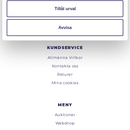
Org.nr: 559222 - 1260
Tillåt urval
Tel:
08 - 520 275 02
Epost :
info@pantit.se
Telefontider: Mån - Fre, 09:00 - 17:00
Avvisa
KUNDSERVICE
Allmänna Villkor
Kontakta oss
Returer
Mina cookies
MENY
Auktioner
Webshop