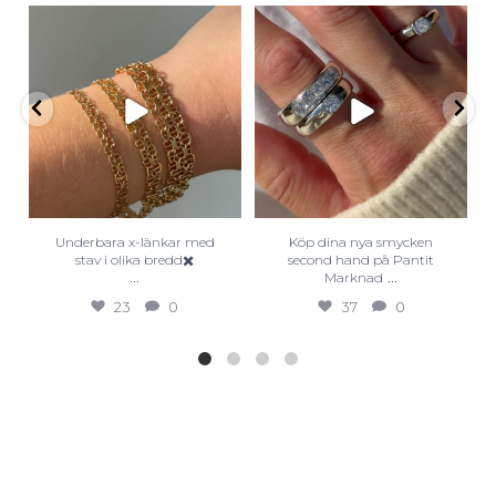
Underbara x-länkar med
Köp dina nya smycken
stav i olika bredd✖️
second hand på Pantit
...
...
Marknad
23
0
37
0