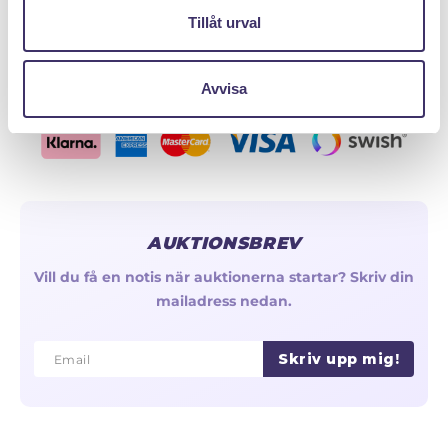
Olika typer av kedjor & länkar
Tillåt urval
Reservera - Köp med pantlån
Avvisa
AUKTIONSBREV
Vill du få en notis när auktionerna startar? Skriv din
mailadress nedan.
Skriv upp mig!
Email
Email