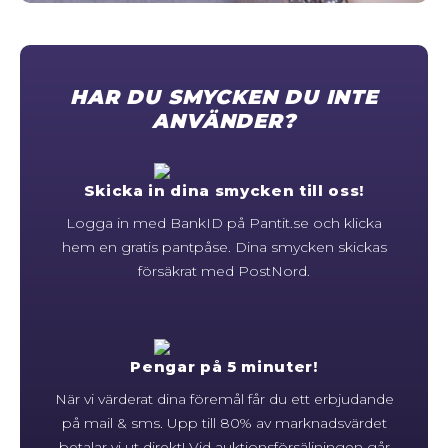
STORLEKSGUIDE FÖR RINGAR
SÅ FUNGERAR KÖP MED PANTLÅN
HAR DU SMYCKEN DU INTE
ANVÄNDER?
Skicka in dina smycken till oss!
Logga in med BankID på Pantit.se och klicka
hem en gratis pantpåse. Dina smycken skickas
försäkrat med PostNord.
Pengar på 5 minuter!
När vi värderat dina föremål får du ett erbjudande
på mail & sms. Upp till 80% av marknadsvärdet
betalar vi ut direkt! Vid auktionsförsäljningen går