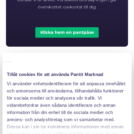
överskottet oavkortat till dig.
Klicka hem en pantpåse
PANTIT SVERIGE AB
Tillåt cookies för att använda Pantit Marknad
Org.nr: 559222 - 1260
Vi använder enhetsidentifierare för att anpassa innehållet
Tel:
08 - 520 275 02
och annonserna till användarna, tillhandahålla funktioner
Epost :
info@pantit.se
för sociala medier och analysera vår trafik. Vi
Telefontider: Mån - Fre, 09:00 - 17:00
vidarebefordrar även sådana identifierare och annan
information från din enhet till de sociala medier och
annons- och analysföretag som vi samarbetar med.
Dessa kan i sin tur kombinera informationen med annan
KUNDSERVICE
information som du har tillhandahållit eller som de har