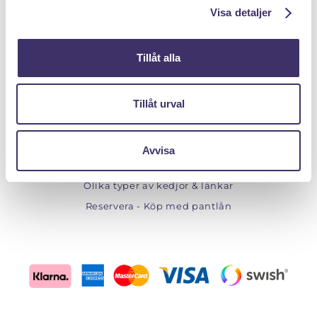
Auktioner
Visa detaljer
Webshop
Om Pantit
Tillåt alla
Till Pantbanken
Tillåt urval
ÖVRIGT
Storleksguide Ringar
Avvisa
Storleksguide Halsband
Olika typer av kedjor & länkar
Reservera - Köp med pantlån