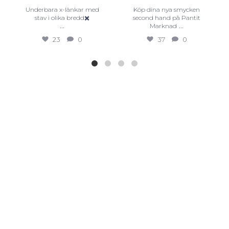
Underbara x-länkar med
Köp dina nya smycken
stav i olika bredd✖️
second hand på Pantit
...
...
Marknad
23
0
37
0