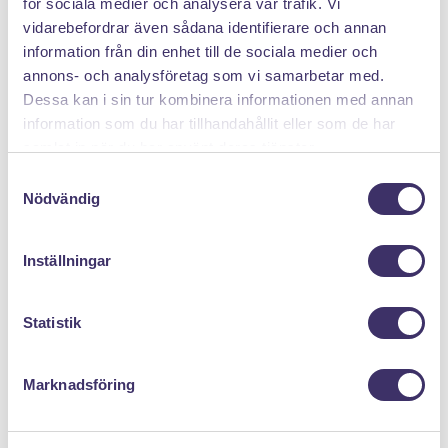
för sociala medier och analysera vår trafik. Vi
PANTIT SVERIGE AB
vidarebefordrar även sådana identifierare och annan
information från din enhet till de sociala medier och
Org.nr: 559222 - 1260
annons- och analysföretag som vi samarbetar med.
Tel:
08 - 520 275 02
Dessa kan i sin tur kombinera informationen med annan
Epost :
info@pantit.se
information som du har tillhandahållit eller som de har
samlat in när du har använt deras tjänster.
Telefontider: Mån - Fre, 09:00 - 17:00
S
Nödvändig
a
KUNDSERVICE
m
t
Allmänna Villkor
Inställningar
y
Kontakta oss
c
Returer
k
Statistik
e
Mina cookies
s
Marknadsföring
v
a
MENY
l