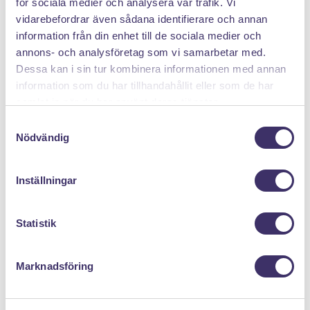
för sociala medier och analysera vår trafik. Vi
PANTIT SVERIGE AB
vidarebefordrar även sådana identifierare och annan
information från din enhet till de sociala medier och
Org.nr: 559222 - 1260
annons- och analysföretag som vi samarbetar med.
Tel:
08 - 520 275 02
Dessa kan i sin tur kombinera informationen med annan
Epost :
info@pantit.se
information som du har tillhandahållit eller som de har
samlat in när du har använt deras tjänster.
Telefontider: Mån - Fre, 09:00 - 17:00
S
Nödvändig
a
KUNDSERVICE
m
t
Allmänna Villkor
Inställningar
y
Kontakta oss
c
Returer
k
Statistik
e
Mina cookies
s
Marknadsföring
v
a
MENY
l