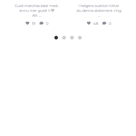
Guld matchas bäst med...
I helgens auktion hittar
ännu mer guld! ✨💛
du denna statement-ring
...
...
Att
19
0
48
0