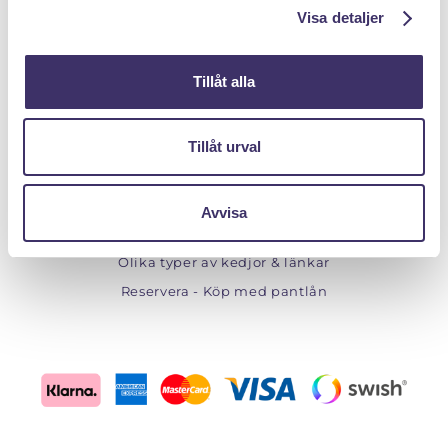
Auktioner
Visa detaljer
Webshop
Om Pantit
Tillåt alla
Till Pantbanken
Tillåt urval
ÖVRIGT
Storleksguide Ringar
Avvisa
Storleksguide Halsband
Olika typer av kedjor & länkar
Reservera - Köp med pantlån