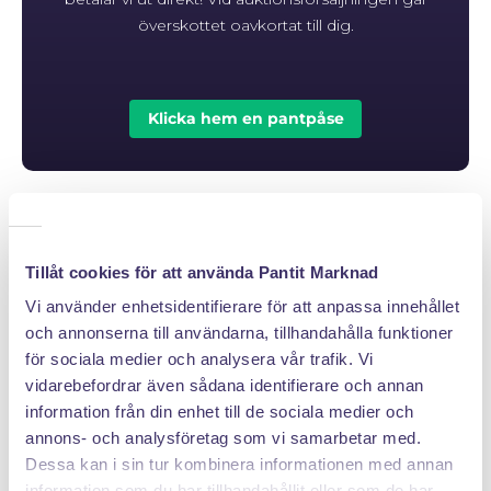
överskottet oavkortat till dig.
Klicka hem en pantpåse
PANTIT SVERIGE AB
Tillåt cookies för att använda Pantit Marknad
Org.nr: 559222 - 1260
Vi använder enhetsidentifierare för att anpassa innehållet
Tel:
08 - 520 275 02
och annonserna till användarna, tillhandahålla funktioner
Epost :
info@pantit.se
för sociala medier och analysera vår trafik. Vi
Telefontider: Mån - Fre, 09:00 - 17:00
vidarebefordrar även sådana identifierare och annan
information från din enhet till de sociala medier och
annons- och analysföretag som vi samarbetar med.
Dessa kan i sin tur kombinera informationen med annan
KUNDSERVICE
information som du har tillhandahållit eller som de har