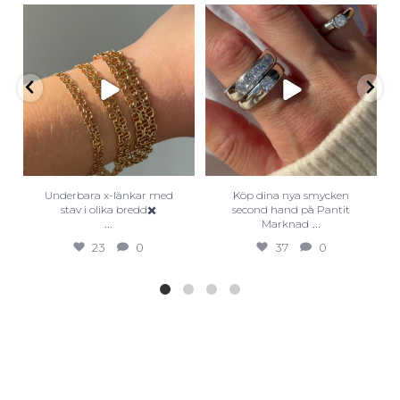
Underbara x-länkar med
Köp dina nya smycken
stav i olika bredd✖️
second hand på Pantit
...
...
Marknad
23
0
37
0