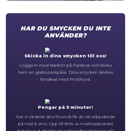
STORLEKSGUIDE FÖR RINGAR
SÅ FUNGERAR KÖP MED PANTLÅN
HAR DU SMYCKEN DU INTE
ANVÄNDER?
Skicka in dina smycken till oss!
Logga in med BankID på Pantit.se och klicka
hem en gratis pantpåse. Dina smycken skickas
försäkrat med PostNord.
Pengar på 5 minuter!
När vi värderat dina föremål får du ett erbjudande
på mail & sms. Upp till 80% av marknadsvärdet
betalar vi ut direkt! Vid auktionsförsäljningen går