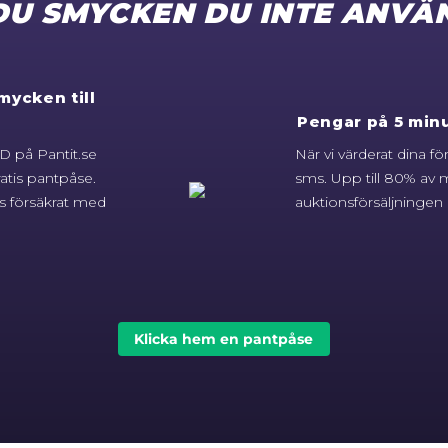
DU SMYCKEN DU INTE ANVÄ
mycken till
Pengar på 5 minu
 på Pantit.se
När vi värderat dina f
atis pantpåse.
sms. Upp till 80% av m
s försäkrat med
auktionsförsäljningen g
Klicka hem en pantpåse