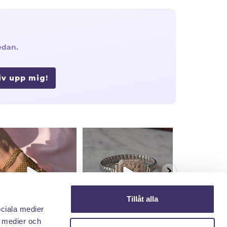
edan.
iv upp mig!
Tillåt alla
ociala medier
a medier och