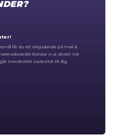
NDER?
ter!
öremål får du ett erbjudande på mail &
arknadsvärdet betalar vi ut direkt! Vid
år överskottet oavkortat till dig.