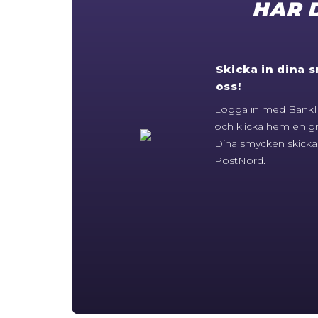
HAR 
Skicka in dina s
oss!
Logga in med BankID
och klicka hem en gr
Dina smycken skicka
PostNord.