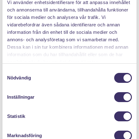
Vi använder enhetsidentifierare för att anpassa innehållet
PANTIT SVERIGE AB
och annonserna till användarna, tillhandahålla funktioner
för sociala medier och analysera vår trafik. Vi
Org.nr: 559222 - 1260
vidarebefordrar även sådana identifierare och annan
Tel:
08 - 520 275 02
information från din enhet till de sociala medier och
Epost :
info@pantit.se
annons- och analysföretag som vi samarbetar med.
Telefontider: Mån - Fre, 09:00 - 17:00
Dessa kan i sin tur kombinera informationen med annan
information som du har tillhandahållit eller som de har
samlat in när du har använt deras tjänster.
KUNDSERVICE
S
Nödvändig
a
Allmänna Villkor
m
Kontakta oss
t
Inställningar
Returer
y
Mina cookies
c
k
Statistik
e
MENY
s
Marknadsföring
v