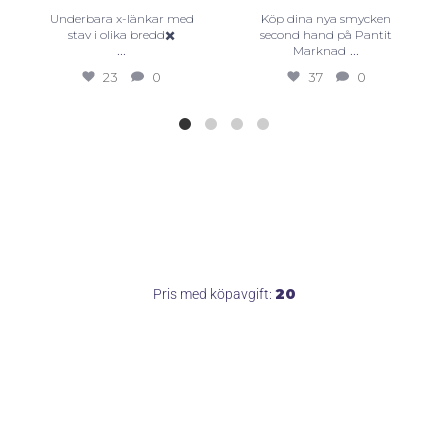
Underbara x-länkar med
Köp dina nya smycken
stav i olika bredd✖️
second hand på Pantit
...
...
Marknad
23
0
37
0
20
Pris med köpavgift: